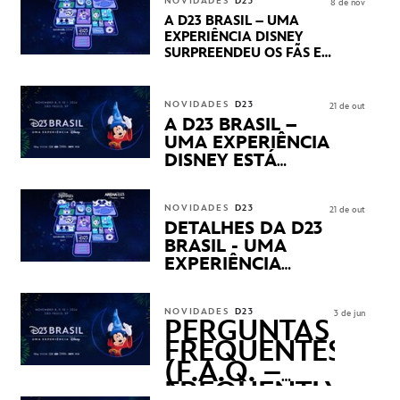
NOVIDADES
D23
8 de nov
PRÉVIAS E NOVIDADES
A D23 BRASIL – UMA
DOS SEUS PRÓXIMOS
EXPERIÊNCIA DISNEY
LANÇAMENTOS
SURPREENDEU OS FÃS EM
SEU PRIMEIRO DIA COM
NOVIDADES,
APRESENTAÇÕES E
NOVIDADES
D23
21 de out
PRODUTOS EXCLUSIVOS
A D23 BRASIL –
NO TRANSAMÉRICA EXPO
UMA EXPERIÊNCIA
CENTER EM SÃO PAULO
DISNEY ESTÁ
CHEGANDO
NOVIDADES
D23
21 de out
DETALHES DA D23
BRASIL - UMA
EXPERIÊNCIA
DISNEY
REVELADOS
NOVIDADES
D23
3 de jun
PERGUNTAS
FREQUENTES
(F.A.Q. –
FREQUENTLY