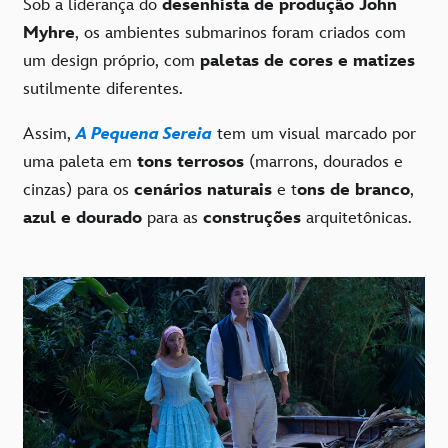
Sob a liderança do
desenhista de produção
John
Myhre
, os ambientes submarinos foram criados com
um design próprio, com
paletas de cores e matizes
sutilmente diferentes.
Assim,
A Pequena Sereia
tem um visual marcado por
uma paleta em
tons terrosos
(marrons, dourados e
cinzas) para os
cenários naturais
e t
ons de branco
,
azul e dourado
para as
construções
arquitetônicas.