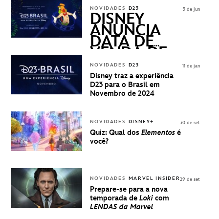
ASKED
NOVIDADES
D23
3 de jun
QUESTIONS)
DISNEY
ANUNCIA
DATA DE
VENDA DE
INGRESSOS
NOVIDADES
D23
11 de jan
PARA A D23
Disney traz a experiência
BRASIL -
D23 para o Brasil em
UMA
Novembro de 2024
EXPERIÊNCIA
DISNEY
NOVIDADES
DISNEY+
30 de set
Quiz: Qual dos
Elementos
é
você?
NOVIDADES
MARVEL INSIDER
29 de set
Prepare-se para a nova
temporada de
Loki
com
LENDAS da Marvel