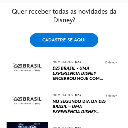
Quer receber todas as novidades da
Disney?
CADASTRE-SE AQUI
NOVIDADES
D23
10 de nov
D23 BRASIL - UMA
EXPERIÊNCIA DISNEY
ENCERROU HOJE
COM
UM TERCEIRO DIA
REPLETO DE NOVIDADES
INTERNACIONAIS E
NOVIDADES
D23
9 de nov
PRODUÇÕES BRASILEIRAS
NO SEGUNDO DIA DA
D23
BRASIL – UMA
EXPERIÊNCIA DISNEY
LUCASFILM, 20TH
CENTURY E MARVEL
STUDIOS REVELARAM