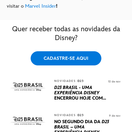
visitar o
Marvel Insider
!
Quer receber todas as novidades da
Disney?
CADASTRE-SE AQUI
NOVIDADES
D23
10 de nov
D23 BRASIL - UMA
EXPERIÊNCIA DISNEY
ENCERROU HOJE
COM
UM TERCEIRO DIA
REPLETO DE NOVIDADES
INTERNACIONAIS E
NOVIDADES
D23
9 de nov
PRODUÇÕES BRASILEIRAS
NO SEGUNDO DIA DA
D23
BRASIL – UMA