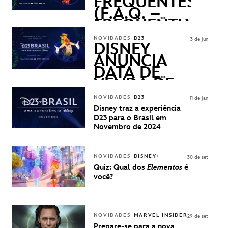
FREQUENTES
(F.A.Q. –
FREQUENTLY
ASKED
NOVIDADES
D23
3 de jun
QUESTIONS)
DISNEY
ANUNCIA
DATA DE
VENDA DE
INGRESSOS
NOVIDADES
D23
11 de jan
PARA A D23
Disney traz a experiência
BRASIL -
D23 para o Brasil em
UMA
Novembro de 2024
EXPERIÊNCIA
DISNEY
NOVIDADES
DISNEY+
30 de set
Quiz: Qual dos
Elementos
é
você?
NOVIDADES
MARVEL INSIDER
29 de set
Prepare-se para a nova