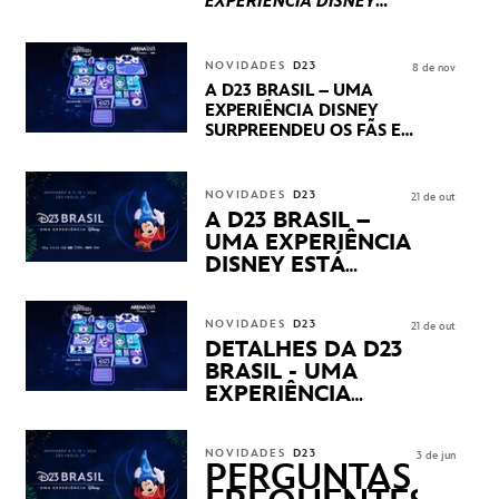
EXPERIÊNCIA DISNEY
LUCASFILM, 20TH
CENTURY E MARVEL
STUDIOS REVELARAM
NOVIDADES
D23
8 de nov
PRÉVIAS E NOVIDADES
A D23 BRASIL – UMA
DOS SEUS PRÓXIMOS
EXPERIÊNCIA DISNEY
LANÇAMENTOS
SURPREENDEU OS FÃS EM
SEU PRIMEIRO DIA COM
NOVIDADES,
APRESENTAÇÕES E
NOVIDADES
D23
21 de out
PRODUTOS EXCLUSIVOS
A D23 BRASIL –
NO TRANSAMÉRICA EXPO
UMA EXPERIÊNCIA
CENTER EM SÃO PAULO
DISNEY ESTÁ
CHEGANDO
NOVIDADES
D23
21 de out
DETALHES DA D23
BRASIL - UMA
EXPERIÊNCIA
DISNEY
REVELADOS
NOVIDADES
D23
3 de jun
PERGUNTAS