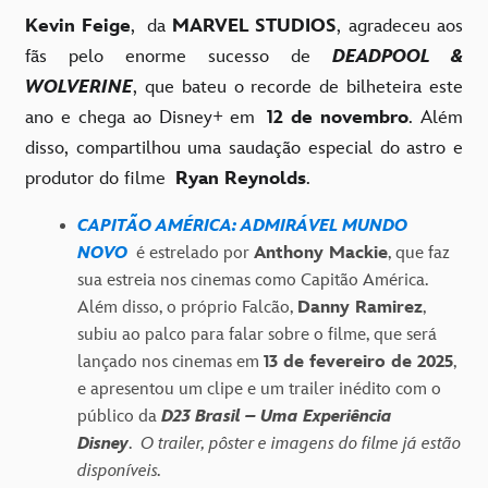
Kevin Feige
, da
MARVEL STUDIOS
,
agradeceu aos
fãs pelo enorme sucesso de
DEADPOOL &
WOLVERINE
,
que bateu o recorde de bilheteira este
ano e chega ao Disney+ em
12 de novembro
. Além
disso,
compartilhou uma saudação especial do astro e
produtor do filme
Ryan Reynolds
.
CAPITÃO AMÉRICA: ADMIRÁVEL MUNDO
NOVO
é estrelado por
Anthony Mackie
, que faz
sua estreia nos cinemas como Capitão América.
Além disso, o próprio Falcão,
Danny Ramirez
,
subiu ao palco para falar sobre o filme, que será
lançado nos cinemas em
13 de fevereiro de 2025
,
e apresentou um clipe e um trailer inédito com o
público da
D23 Brasil – Uma Experiência
Disney
.
O trailer, pôster e imagens do filme já estão
disponíveis.