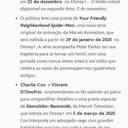
em
22 de dezembro
no Disney+.
O trailer estará
disponível na segunda-feira, 11 de novembro.
O público teve uma prévia de
Your Friendly
Neighborhood Spider-Man
, uma nova série
original de animação da Marvel Animation, que
será exibida a partir de
29 de janeiro de 2025
no
Disney+. A série acompanha Peter Parker em sua
trajetória para se tornar um herói, com uma
jornada como nunca vimos antes e um estilo que
celebra as raízes do personagem nos quadrinhos
antigos.
Charlie Cox
e
Vincent
D’Onofrio
surpreenderam os fãs subindo ao palco
para compartilhar detalhes e uma prévia especial
de
Demolidor: Renascido
, da Marvel Television,
que estreia no Disney+ em
5 de março de 2025
.
Cox interpreta um advogado cego com grandes
habilidades que luta por justiça através de seu