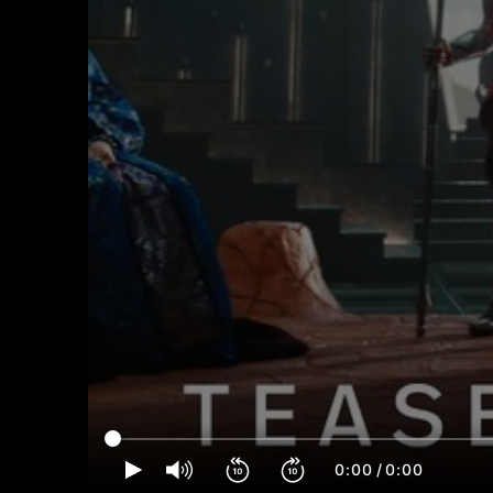
0:00
/
0:00