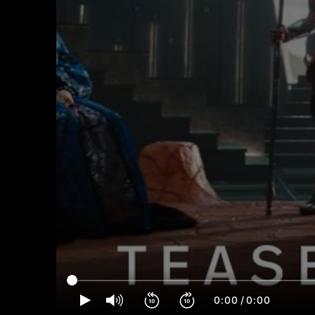
0:00
/
0:00