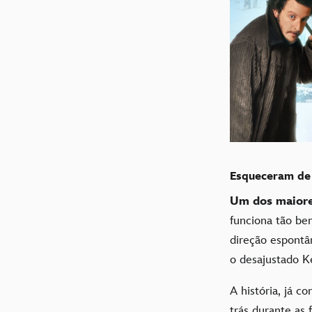
Esqueceram de 
Um dos maiore
funciona tão be
direção espont
o desajustado K
A história, já c
trás durante as