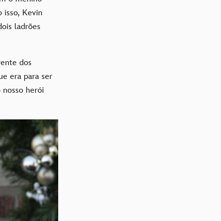
 isso, Kevin
dois ladrões
rente dos
ue era para ser
 nosso herói