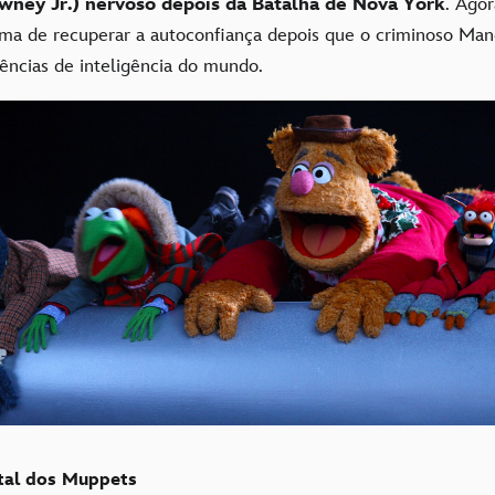
wney Jr.) nervoso depois da Batalha de Nova York
. Agor
rma de recuperar a autoconfiança depois que o criminoso Ma
agências de inteligência do mundo.
tal dos Muppets