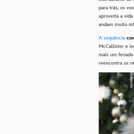
para trás, os vo
aproveita a vida
andam muito in
A sequência
con
McCallister e i
mais um feriado
reencontra os m