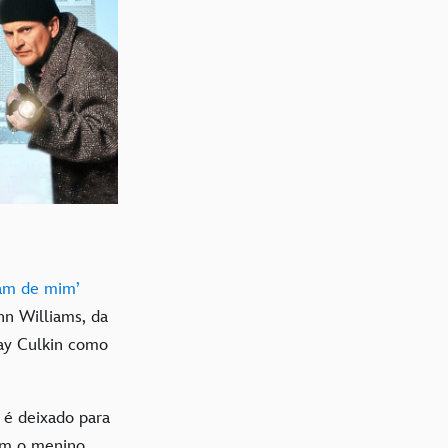
am de mim’
hn Williams, da
ay Culkin como
r é deixado para
ram o menino