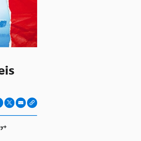
eis
ey+