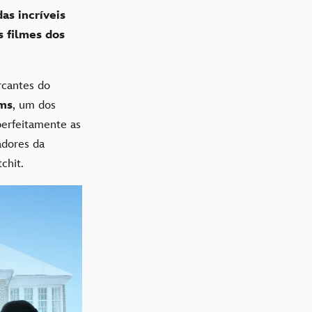
as incríveis
s filmes dos
rcantes do
ams
, um dos
perfeitamente as
adores da
chit.