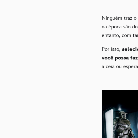
Ninguém traz o 
na época são do
entanto, com tan
Por isso,
seleci
você possa fa
a ceia ou esper