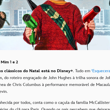
Mim 1 e 2
s clássicos do Natal está no Disney+
. Tudo em
‘Esquecer
m, do roteiro engraçado de John Hughes à trilha sonora de Jo
ânea de Chris Columbus à performance memorável de Macaul
evin.
onhecida por todos, conta como o caçula da família McCalliste
 férias do clã para Paris. Quando os pais percebem que deixa