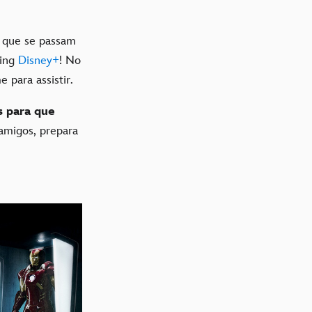
s que se passam
ming
Disney+
! No
 para assistir.
s para que
amigos, prepara