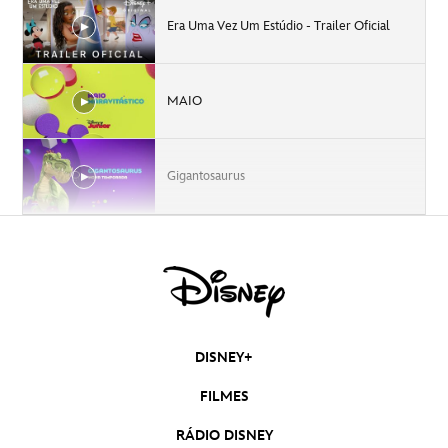
Era Uma Vez Um Estúdio - Trailer Oficial
MAIO
Gigantosaurus
Dino Ranch
Sabatona | Agosto
DISNEY+
Mulher-Hulk: Defensora de Heróis | Estreia
FILMES
18 de agosto | Disney+
RÁDIO DISNEY