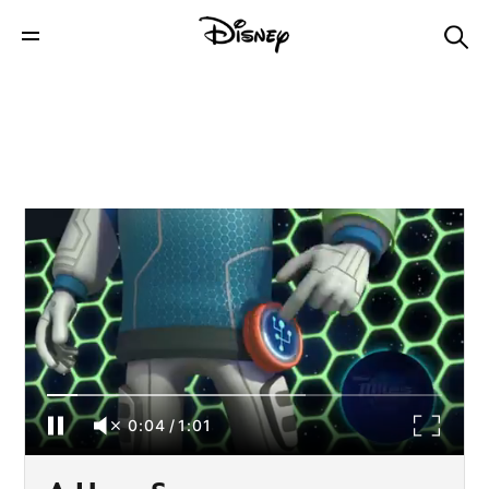
A Hora Surpresa - Miles do Amanhã - Intro
0:04
/
1:01