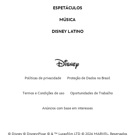
ESPETÁCULOS
Celebremos a Amizade
MÚSICA
Cachinhos Dourados e Ursinho
DISNEY LATINO
Semana Zumbi
Julho Amizabuloso
Políticas de privacidade
Proteção de Dados no Brasil
Termos e Condições de uso
Oportunidades de Trabalho
Spidey e Seus Amigos Espetaculares: Novos
Episódios
Anúncios com base em interesses
Amphibia: Nova Temporada
© Disney © Disney•Pixar © & ™ Lucasfilm LTD © 2026 MARVEL. Reservados