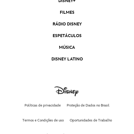
DISNEY+
FILMES
Cachinhos Dourados e Ursinho
RÁDIO DISNEY
ESPETÁCULOS
Semana Zumbi
MÚSICA
DISNEY LATINO
Julho Amizabuloso
Spidey e Seus Amigos Espetaculares: Novos
Episódios
Políticas de privacidade
Proteção de Dados no Brasil
Amphibia: Nova Temporada
Termos e Condições de uso
Oportunidades de Trabalho
PJ Masks - Heróis de Pijama: Nova