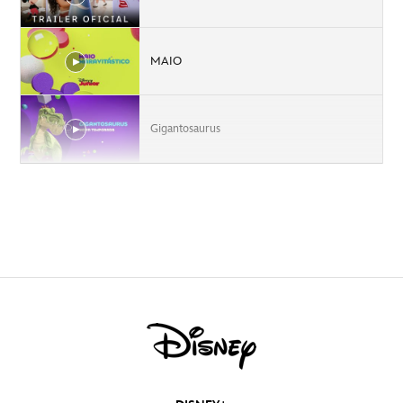
MAIO
Gigantosaurus
Dino Ranch
Sabatona | Agosto
Mulher-Hulk: Defensora de Heróis | Estreia
18 de agosto | Disney+
Celebremos a Amizade