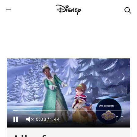
A Hora Surpresa - Tiana
0:04
/
1:44