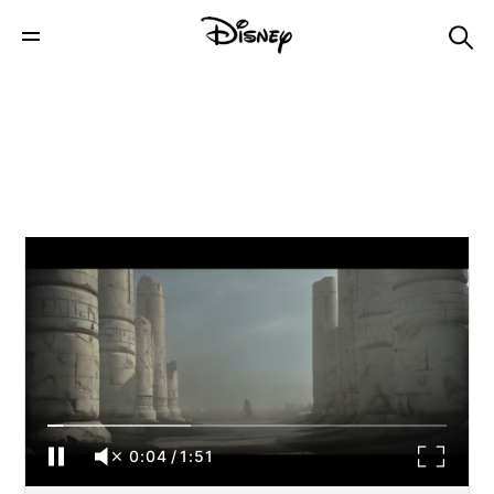
'Ahsoka' | Teaser Trailer Dublado | Disney+
0:04
/
1:51