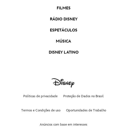
Moana 2 | Teaser Trailer Oficial Dublado
Moana 2
FILMES
RÁDIO DISNEY
Deadpool & Wolverine | Trailer 2 Oficial
Dublado
ESPETÁCULOS
Deadpool & Wolverine
MÚSICA
Mufasa: O Rei Leão | Trailer Oficial Dublado
Mufasa: O Rei Leão
DISNEY LATINO
D23 Brasil - Uma Experiência Disney
Taylor Swift | The Eras Tour (Taylor’s
Version) | Trailer Oficial | Disney+
Políticas de privacidade
Proteção de Dados no Brasil
Divertida Mente 2 | Trailer Oficial Dublado
Termos e Condições de uso
Oportunidades de Trabalho
Divertida-Mente 2
Anúncios com base em interesses