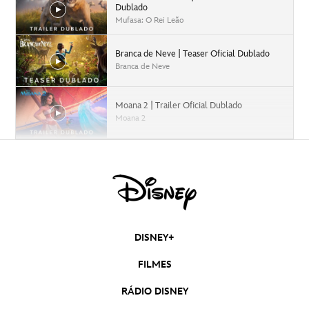
Dublado
Mufasa: O Rei Leão
Branca de Neve | Teaser Oficial Dublado
Branca de Neve
Moana 2 | Trailer Oficial Dublado
Moana 2
Capitão América: Admirável Mundo Novo |
Trailer Oficial Dublado
Capitão América: Admirável Mundo Novo
Moana 2 | Teaser Trailer Oficial Dublado
Moana 2
DISNEY+
Deadpool & Wolverine | Trailer 2 Oficial
FILMES
Dublado
Deadpool & Wolverine
RÁDIO DISNEY