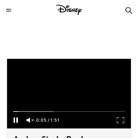
Andor: Sizzle Reel Legendado - Disney+
0:05
/
1:51