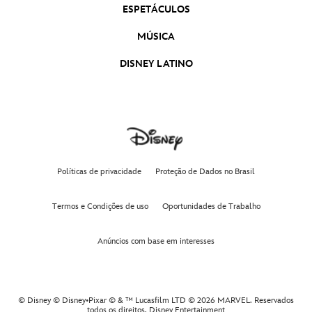
Mufasa: O Rei Leão | Trailer Oficial Dublado
ESPETÁCULOS
Mufasa: O Rei Leão
MÚSICA
Divertida Mente 2 | Trailer Oficial Dublado
DISNEY LATINO
Divertida-Mente 2
As Marvels | Trailer Oficial 2 Legendado
As Marvels
Wish: O Poder dos Desejos | Trailer Oficial
Dublado
Políticas de privacidade
Proteção de Dados no Brasil
Wish: O Poder dos Desejos
Termos e Condições de uso
Oportunidades de Trabalho
Anúncios com base em interesses
© Disney © Disney•Pixar © & ™ Lucasfilm LTD © 2026 MARVEL. Reservados
todos os direitos,
Disney Entertainment