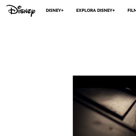
DISNEY+
EXPLORA DISNEY+
FIL
Cavaleiro da Lua | M
Legendado | Disne