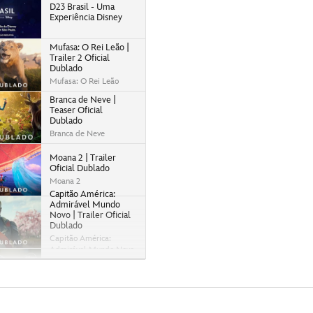
D23 Brasil - Uma
Experiência Disney
Mufasa: O Rei Leão |
Trailer 2 Oficial
Dublado
Mufasa: O Rei Leão
Branca de Neve |
Teaser Oficial
Dublado
Branca de Neve
Moana 2 | Trailer
Oficial Dublado
Moana 2
Capitão América:
Admirável Mundo
Novo | Trailer Oficial
Dublado
Capitão América:
Admirável Mundo Novo
Agatha Desde Sempre
| Teaser Trailer
Dublado | Disney+
Moana 2 | Teaser