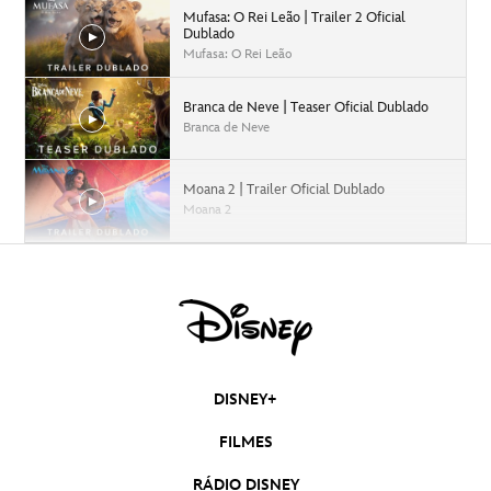
Mufasa: O Rei Leão | Trailer 2 Oficial
Dublado
Mufasa: O Rei Leão
Branca de Neve | Teaser Oficial Dublado
Branca de Neve
Moana 2 | Trailer Oficial Dublado
Moana 2
Capitão América: Admirável Mundo Novo |
Trailer Oficial Dublado
Capitão América: Admirável Mundo Novo
Agatha Desde Sempre | Teaser Trailer
Dublado | Disney+
DISNEY+
Moana 2 | Teaser Trailer Oficial Dublado
FILMES
Moana 2
RÁDIO DISNEY