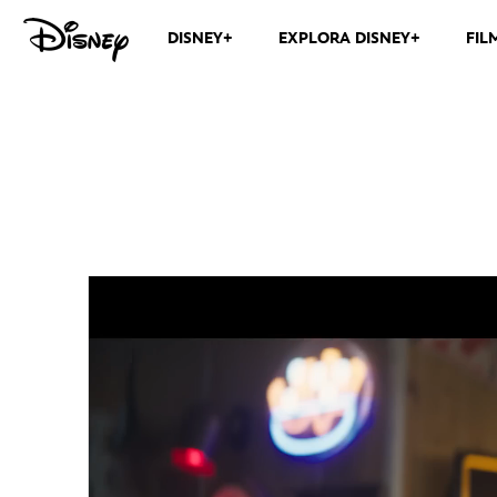
DISNEY+
EXPLORA DISNEY+
FIL
Deadpool & Wolverine | Trailer 2 