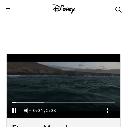
Eternos: Marvel Studios - Teaser Trailer
Legendado
0:04
/
2:08