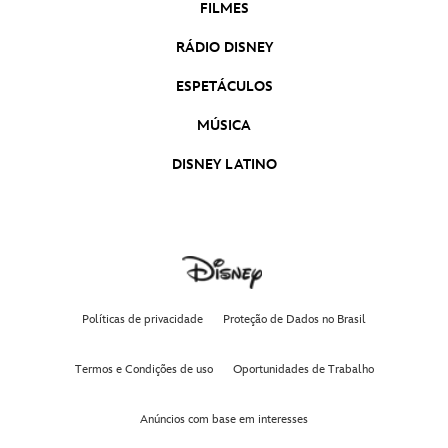
Branca de Neve | Teaser Oficial Dublado
FILMES
Branca de Neve
RÁDIO DISNEY
Moana 2 | Trailer Oficial Dublado
ESPETÁCULOS
Moana 2
MÚSICA
Capitão América: Admirável Mundo Novo |
Trailer Oficial Dublado
DISNEY LATINO
Capitão América: Admirável Mundo Novo
Moana 2 | Teaser Trailer Oficial Dublado
Moana 2
Deadpool & Wolverine | Trailer 2 Oficial
Dublado
Políticas de privacidade
Proteção de Dados no Brasil
Deadpool & Wolverine
Termos e Condições de uso
Oportunidades de Trabalho
Mufasa: O Rei Leão | Trailer Oficial Dublado
Mufasa: O Rei Leão
Anúncios com base em interesses