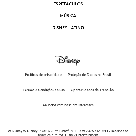
Dublado
ESPETÁCULOS
Deadpool & Wolverine
MÚSICA
Mufasa: O Rei Leão | Trailer Oficial Dublado
DISNEY LATINO
Mufasa: O Rei Leão
Divertida Mente 2 | Trailer Oficial Dublado
Divertida-Mente 2
As Marvels | Trailer Oficial 2 Legendado
Políticas de privacidade
Proteção de Dados no Brasil
As Marvels
Termos e Condições de uso
Oportunidades de Trabalho
Wish: O Poder dos Desejos | Trailer Oficial
Dublado
Wish: O Poder dos Desejos
Anúncios com base em interesses
© Disney © Disney•Pixar © & ™ Lucasfilm LTD © 2026 MARVEL. Reservados
todos os direitos,
Disney Entertainment