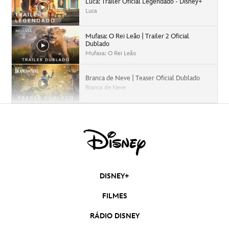
Luca: Trailer Oficial Legendado - Disney+
Luca
Mufasa: O Rei Leão | Trailer 2 Oficial
Dublado
Mufasa: O Rei Leão
Branca de Neve | Teaser Oficial Dublado
Branca de Neve
Moana 2 | Trailer Oficial Dublado
Moana 2
Capitão América: Admirável Mundo Novo |
Trailer Oficial Dublado
Capitão América: Admirável Mundo Novo
DISNEY+
Moana 2 | Teaser Trailer Oficial Dublado
FILMES
Moana 2
RÁDIO DISNEY
Deadpool & Wolverine | Trailer 2 Oficial