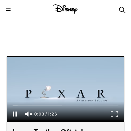
Luca: Trailer Oficial - Dublado - Em Breve
0:04
/
1:26