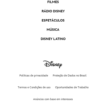
Mulher-Hulk: Defensora de Heróis | Estreia
FILMES
18 de agosto | Disney+
RÁDIO DISNEY
ESPETÁCULOS
Celebremos a Amizade
MÚSICA
Cachinhos Dourados e Ursinho
DISNEY LATINO
Semana Zumbi
Julho Amizabuloso
Políticas de privacidade
Proteção de Dados no Brasil
Termos e Condições de uso
Oportunidades de Trabalho
Spidey e Seus Amigos Espetaculares: Novos
Episódios
Anúncios com base em interesses