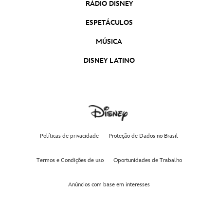
RÁDIO DISNEY
Mulan: Foto em Movimento - 1
ESPETÁCULOS
Mulan
MÚSICA
Mulan: Trailer - Casamenteira
DISNEY LATINO
Mulan
Mulan - Trailer Oficial #2
Mulan
Mulan - Trailer oficial #1
Políticas de privacidade
Proteção de Dados no Brasil
Mulan
Termos e Condições de uso
Oportunidades de Trabalho
Mufasa: O Rei Leão | Trailer 2 Oficial
Dublado
Mufasa: O Rei Leão
Anúncios com base em interesses
Branca de Neve | Teaser Oficial Dublado
Branca de Neve