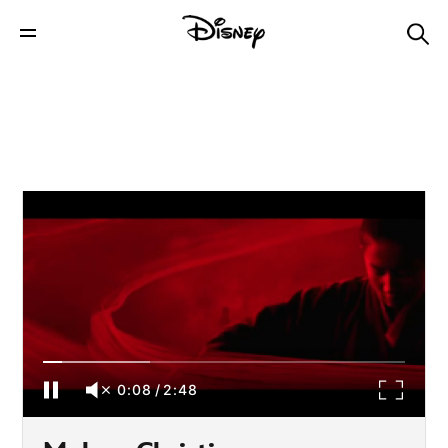
Mulan: Christina Aguilera: Loyal Brave True
0:08
/
2:48