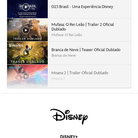
D23 Brasil - Uma Experiência Disney
Mufasa: O Rei Leão | Trailer 2 Oficial
Dublado
Mufasa: O Rei Leão
Branca de Neve | Teaser Oficial Dublado
Branca de Neve
Moana 2 | Trailer Oficial Dublado
Moana 2
Capitão América: Admirável Mundo Novo |
Trailer Oficial Dublado
Capitão América: Admirável Mundo Novo
Agatha Desde Sempre | Teaser Trailer
Dublado | Disney+
DISNEY+