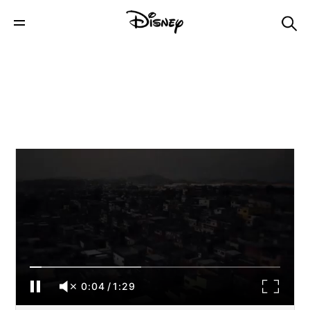
O Poder é Nosso: Manifesto | MARVEL
0:04
/
1:29