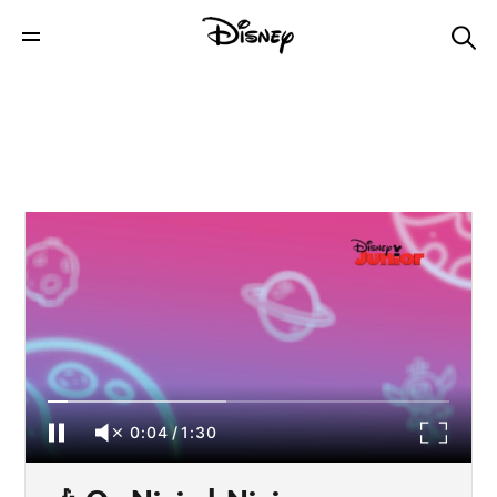
🎶 Os Nivis | Nivis — Amigos de Outro
Mundo
0:04
/
1:30