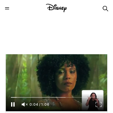
VOZES DA DIVERSIDADE | VICTORYA |
TIANA | LIBRAS
0:04
/
1:06