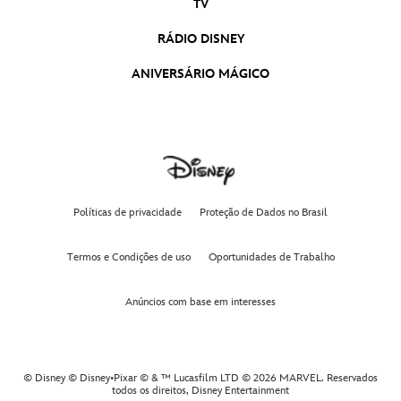
TV
As Marvels | Trailer Oficial 2 Legendado
RÁDIO DISNEY
As Marvels
ANIVERSÁRIO MÁGICO
Wish: O Poder dos Desejos | Trailer Oficial
Dublado
Wish: O Poder dos Desejos
Políticas de privacidade
Proteção de Dados no Brasil
Termos e Condições de uso
Oportunidades de Trabalho
Anúncios com base em interesses
© Disney © Disney•Pixar © & ™ Lucasfilm LTD © 2026 MARVEL. Reservados
todos os direitos,
Disney Entertainment