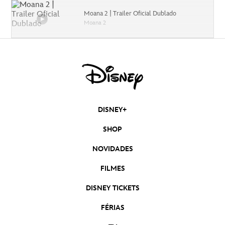
Moana 2 | Trailer Oficial Dublado
Moana 2
Capitão América: Admirável Mundo Novo |
Trailer Oficial Dublado
Capitão América: Admirável Mundo Novo
Moana 2 | Teaser Trailer Oficial Dublado
Moana 2
DISNEY+
Deadpool & Wolverine | Trailer 2 Oficial
SHOP
Dublado
Deadpool & Wolverine
NOVIDADES
Mufasa: O Rei Leão | Trailer Oficial Dublado
FILMES
Mufasa: O Rei Leão
DISNEY TICKETS
Divertida Mente 2 | Trailer Oficial Dublado
FÉRIAS
Divertida-Mente 2