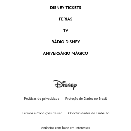
As Marvels | Trailer Oficial 2 Legendado
As Marvels
DISNEY TICKETS
FÉRIAS
Wish: O Poder dos Desejos | Trailer Oficial
Dublado
TV
Wish: O Poder dos Desejos
RÁDIO DISNEY
ANIVERSÁRIO MÁGICO
Políticas de privacidade
Proteção de Dados no Brasil
Termos e Condições de uso
Oportunidades de Trabalho
Anúncios com base em interesses