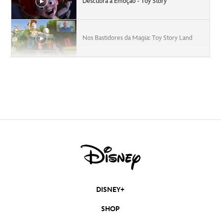
Descubra a Emoção - Toy Story
Nos Bastidores da Magia: Toy Story Land
Looping Montanha-Russa Slinky Dog Dash
Vídeo Disney Momentos Mágicos
Toy Story 4 - Trailer - 20 de junho nos
cinemas
Toy Story 4
Toy Story 4 - Junho nos cinemas
DISNEY+
Toy Story 4
SHOP
Mufasa: O Rei Leão | Trailer 2 Oficial