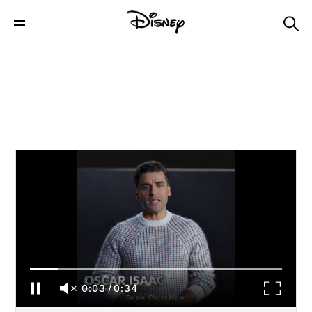
Cavaleiro da Lua | Em 30 de março |
Disney+
0:03
/
0:34