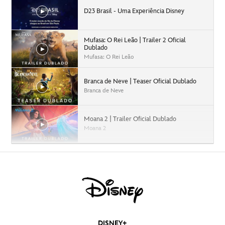
D23 Brasil - Uma Experiência Disney
Mufasa: O Rei Leão | Trailer 2 Oficial
Dublado
Mufasa: O Rei Leão
Branca de Neve | Teaser Oficial Dublado
Branca de Neve
Moana 2 | Trailer Oficial Dublado
Moana 2
Capitão América: Admirável Mundo Novo |
Trailer Oficial Dublado
Capitão América: Admirável Mundo Novo
Agatha Desde Sempre | Teaser Trailer
Dublado | Disney+
DISNEY+