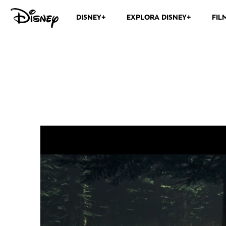
DISNEY+
EXPLORA DISNEY+
FIL
Histórias dos Jedi | Trailer Ofici