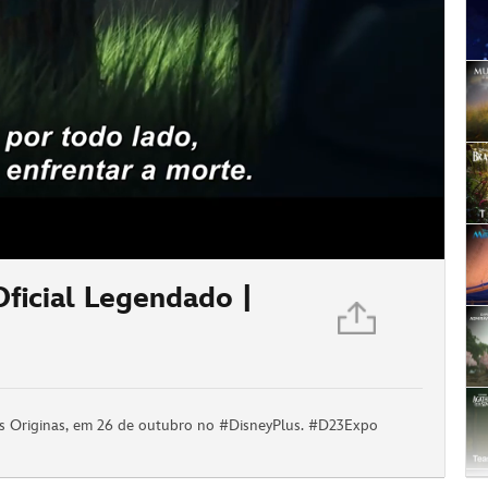
 Oficial Legendado |
tas Originas, em 26 de outubro no #DisneyPlus. #D23Expo