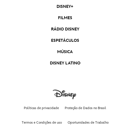
DISNEY+
Moana 2 | Teaser Trailer Oficial Dublado
Moana 2
FILMES
RÁDIO DISNEY
Deadpool & Wolverine | Trailer 2 Oficial
Dublado
ESPETÁCULOS
Deadpool & Wolverine
MÚSICA
Mufasa: O Rei Leão | Trailer Oficial Dublado
Mufasa: O Rei Leão
DISNEY LATINO
D23 Brasil - Uma Experiência Disney
Taylor Swift | The Eras Tour (Taylor’s
Version) | Trailer Oficial | Disney+
Políticas de privacidade
Proteção de Dados no Brasil
Divertida Mente 2 | Trailer Oficial Dublado
Termos e Condições de uso
Oportunidades de Trabalho
Divertida-Mente 2