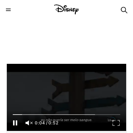
Percy Jackson and The Olympians | Teaser
Oficial Legendado | Disney+
0:04
/
0:52