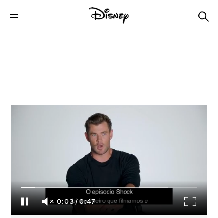
'Sem Limites com Chris Hemsworth' | Assista
aos bastidores do segundo episódio
0:03
/
0:47