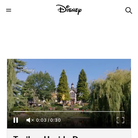
Trailer: Upside Down Magic: Escola de
Magia
0:03
/
0:30