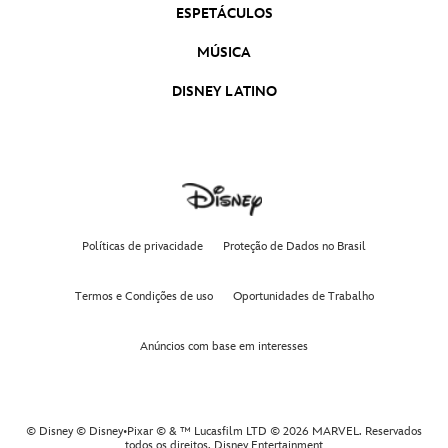
ESPETÁCULOS
Mickey Mouse Funhouse - Novos episódios
MÚSICA
Disney Channel - Tudo isso e muito mais
DISNEY LATINO
A Hora Surpresa - A Casa do Mickey Mouse
Spidey e seus Amigos Espetaculares - Novos
Políticas de privacidade
episódios
Proteção de Dados no Brasil
Termos e Condições de uso
Oportunidades de Trabalho
Sabatona - Abril
Anúncios com base em interesses
Disney Junior nas manhãs do Disney
Channel
© Disney © Disney•Pixar © & ™ Lucasfilm LTD © 2026 MARVEL. Reservados
todos os direitos,
Disney Entertainment