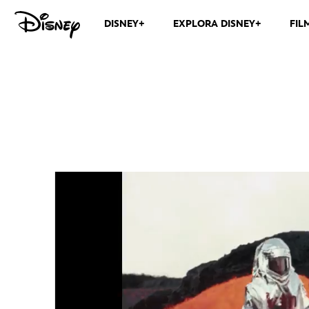
DISNEY+
EXPLORA DISNEY+
FIL
Vulcões: A Tragédia de Katia e Mau