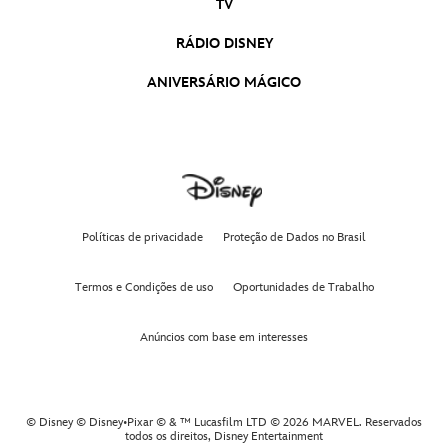
TV
As Marvels | Trailer Oficial 2 Legendado
RÁDIO DISNEY
As Marvels
ANIVERSÁRIO MÁGICO
Wish: O Poder dos Desejos | Trailer Oficial
Dublado
Wish: O Poder dos Desejos
Políticas de privacidade
Proteção de Dados no Brasil
Termos e Condições de uso
Oportunidades de Trabalho
Anúncios com base em interesses
© Disney © Disney•Pixar © & ™ Lucasfilm LTD © 2026 MARVEL. Reservados
todos os direitos,
Disney Entertainment