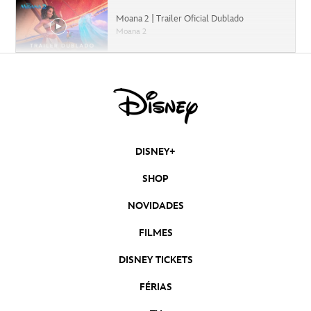
Moana 2 | Trailer Oficial Dublado
Moana 2
Capitão América: Admirável Mundo Novo |
Trailer Oficial Dublado
Capitão América: Admirável Mundo Novo
Moana 2 | Teaser Trailer Oficial Dublado
Moana 2
DISNEY+
Deadpool & Wolverine | Trailer 2 Oficial
SHOP
Dublado
Deadpool & Wolverine
NOVIDADES
Mufasa: O Rei Leão | Trailer Oficial Dublado
FILMES
Mufasa: O Rei Leão
DISNEY TICKETS
Divertida Mente 2 | Trailer Oficial Dublado
FÉRIAS
Divertida-Mente 2