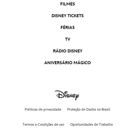
FILMES
As Marvels | Trailer Oficial 2 Legendado
As Marvels
DISNEY TICKETS
FÉRIAS
Wish: O Poder dos Desejos | Trailer Oficial
Dublado
TV
Wish: O Poder dos Desejos
RÁDIO DISNEY
ANIVERSÁRIO MÁGICO
Políticas de privacidade
Proteção de Dados no Brasil
Termos e Condições de uso
Oportunidades de Trabalho