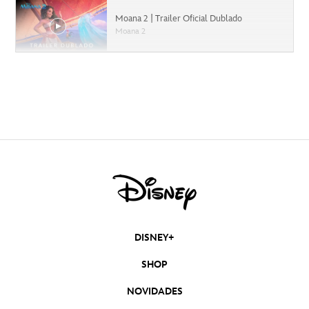
Moana 2 | Trailer Oficial Dublado
Moana 2
Capitão América: Admirável Mundo Novo |
Trailer Oficial Dublado
Capitão América: Admirável Mundo Novo
Moana 2 | Teaser Trailer Oficial Dublado
Moana 2
Deadpool & Wolverine | Trailer 2 Oficial
Dublado
Deadpool & Wolverine
Mufasa: O Rei Leão | Trailer Oficial Dublado
DISNEY+
Mufasa: O Rei Leão
SHOP
Divertida Mente 2 | Trailer Oficial Dublado
Divertida-Mente 2
NOVIDADES