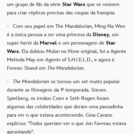
um grupo de fãs da série
Star Wars
que se reúnem
para criar réplicas precisas das roupas da franquia.
- Com seu papel em The Mandalorian, Ming-Na Wen
é a única pessoa a ser uma princesa da
Disney
, um
super-herói da
Marvel
e um personagem de
Star
Wars
. Ela dublou
Mulan
no filme original, foi a Agente
Melinda May em Agents of S.H.I.E.L.D., e agora é
Fennec Shand em
The Mandalorian
.
-
The Mandalorian
se tornou um set muito popular
durante as filmagens da 1ª temporada. Steven
Spielberg, os irmãos Coen e Seth Rogen foram
algumas das celebridades que deram uma passadinha
para ver o que estava acontecendo. Gina Carano
explicou: "Todos queriam ver o que Jon Favreau estava
aprontando".