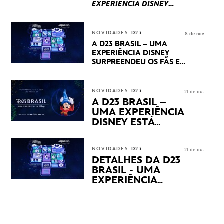
EXPERIÊNCIA DISNEY
LUCASFILM, 20TH
CENTURY E MARVEL
STUDIOS REVELARAM
NOVIDADES
D23
8 de nov
PRÉVIAS E NOVIDADES
A D23 BRASIL – UMA
DOS SEUS PRÓXIMOS
EXPERIÊNCIA DISNEY
LANÇAMENTOS
SURPREENDEU OS FÃS EM
SEU PRIMEIRO DIA COM
NOVIDADES,
APRESENTAÇÕES E
NOVIDADES
D23
21 de out
PRODUTOS EXCLUSIVOS
A D23 BRASIL –
NO TRANSAMÉRICA EXPO
UMA EXPERIÊNCIA
CENTER EM SÃO PAULO
DISNEY ESTÁ
CHEGANDO
NOVIDADES
D23
21 de out
DETALHES DA D23
BRASIL - UMA
EXPERIÊNCIA
DISNEY
REVELADOS