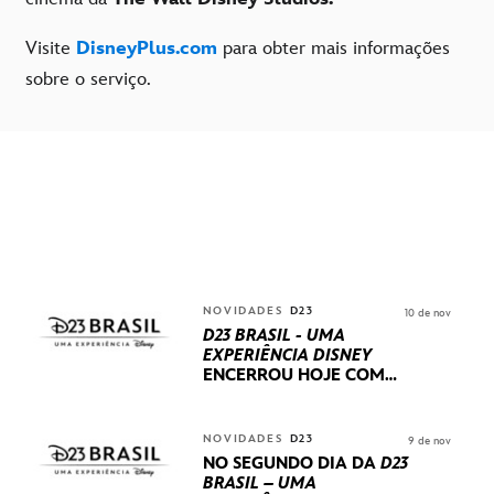
Visite
DisneyPlus.com
para obter mais informações
sobre o serviço.
NOVIDADES
D23
10 de nov
D23 BRASIL - UMA
EXPERIÊNCIA DISNEY
ENCERROU HOJE
COM
UM TERCEIRO DIA
REPLETO DE NOVIDADES
INTERNACIONAIS E
NOVIDADES
D23
9 de nov
PRODUÇÕES BRASILEIRAS
NO SEGUNDO DIA DA
D23
BRASIL – UMA