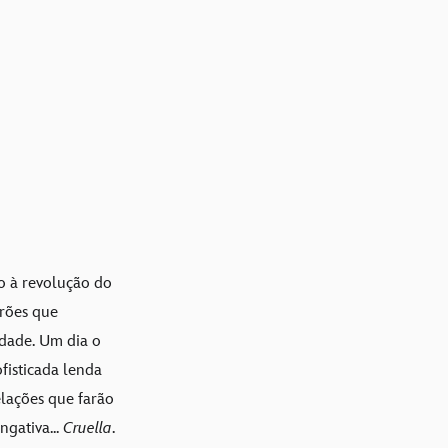
io à revolução do
drões que
idade. Um dia o
fisticada lenda
elações que farão
ngativa...
Cruella
.