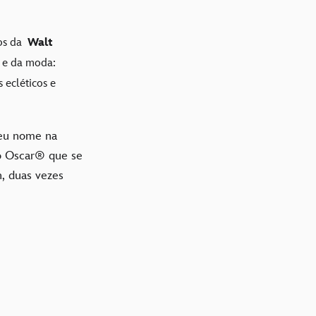
ios da
Walt
a e da moda:
 ecléticos e
 seu nome na
o Oscar® que se
, duas vezes