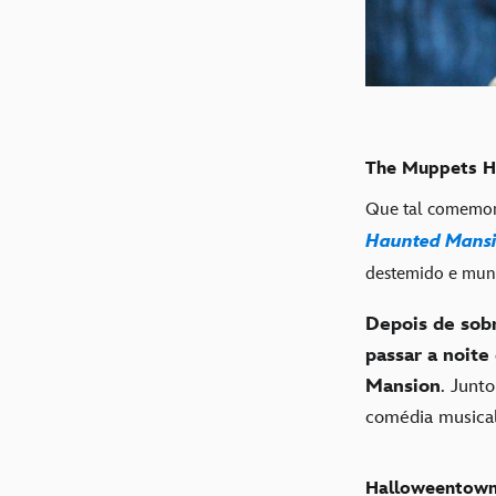
The Muppets Ha
Que tal comemor
Haunted Mansio
destemido e mu
Depois de sob
passar a noite
Mansion
. Junt
comédia musical
Halloweentow