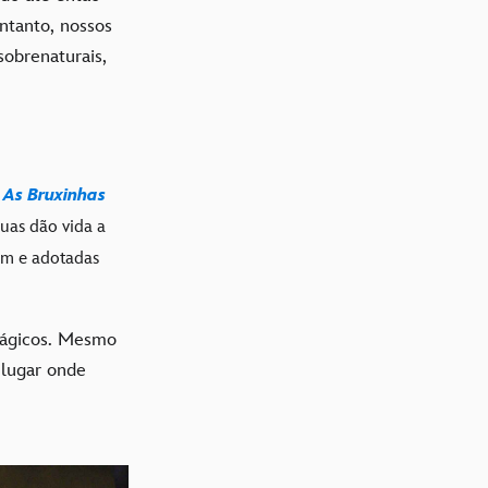
ntanto, nossos
obrenaturais,
- As Bruxinhas
duas dão vida a
em e adotadas
mágicos. Mesmo
 lugar onde