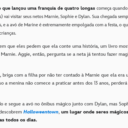
me que lançou uma franquia de quatro longas
começa quando
 vai visitar seus netos Marnie, Sophie e Dylan.
Sua chegada semp
s, e a avó de Marine é extremamente empolgada com a festa, o 
crianças.
 que eles pedem que ela conte uma história, um livro most
 Marnie. Aggie, então, pergunta se a neta já tentou fazer magi
, briga com a filha por não ter contado à Marnie que ela era 
so a menina não comece a praticar antes dos 13 anos, perder
o e segue a avó no ônibus mágico junto com Dylan, mas Sop
s descobrem
Halloweentown
,
um lugar onde seres mágic
as todos os dias.