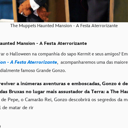
The Muppets Haunted Mansion - A Festa Aterrorizante
unted Mansion - A Festa Aterrorizante
ar o Halloween na companhia do sapo Kermit e seus amigos? E
n - A Festa Aterrorizante
,
acompanharemos uma das maiores
ndialmente famoso Grande Gonzo.
reviver a inúmeras aventuras e emboscadas, Gonzo é de
 das Bruxas no lugar mais assustador da Terra: a The H
o de Pepe, o Camarão Rei, Gonzo descobrirá os segredos da 
 de matar de rir
n