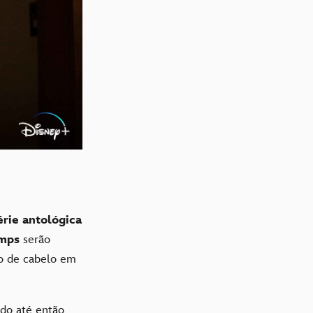
érie antológica
umps
serão
so de cabelo em
do até então