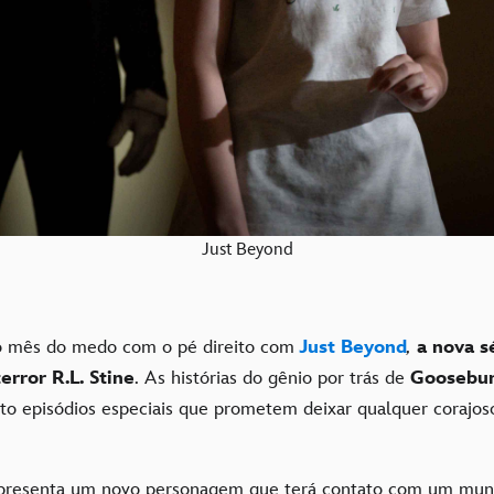
Just Beyond
 mês do medo com o pé direito com
Just Beyond
,
a nova s
error R.L. Stine
. As histórias do gênio por trás de
Gooseb
to episódios especiais que prometem deixar qualquer corajo
apresenta um novo personagem que terá contato com um mun