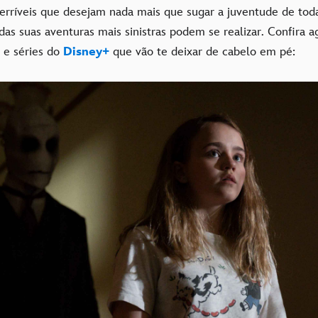
terríveis que desejam nada mais que sugar a juventude de toda
as suas aventuras mais sinistras podem se realizar. Confira a
 e séries do
Disney+
que vão te deixar de cabelo em pé: