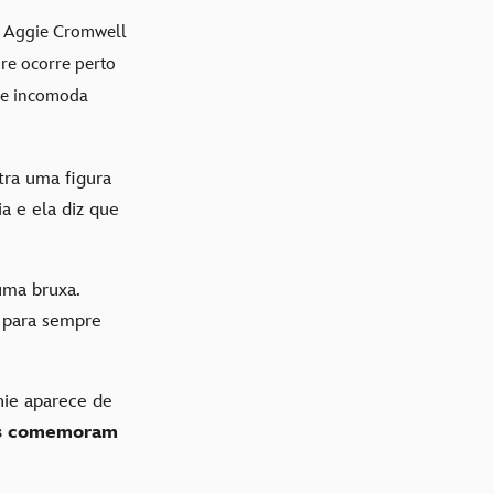
 Aggie Cromwell
re ocorre perto
que incomoda
ra uma figura
a e ela diz que
uma bruxa.
á para sempre
hie aparece de
os comemoram