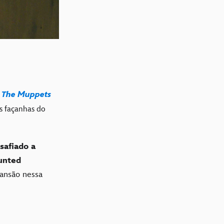
he Muppets
m
T
 façanhas do
safiado a
aunted
mansão nessa