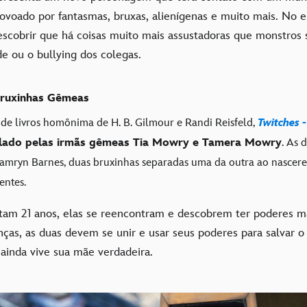
ovoado por fantasmas, bruxas, alienígenas e muito mais. No e
scobrir que há coisas muito mais assustadoras que monstros s
e ou o bullying dos colegas.
Bruxinhas Gêmeas
 de livros homônima de H. B. Gilmour e Randi Reisfeld,
Twitches 
elado pelas irmãs gêmeas Tia Mowry e Tamera Mowry
. As 
Camryn Barnes, duas bruxinhas separadas uma da outra ao nascer
entes.
am 21 anos, elas se reencontram e descobrem ter poderes 
nças, as duas devem se unir e usar seus poderes para salvar o
ainda vive sua mãe verdadeira.