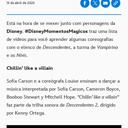
15 de abril de 2020
Está na hora de se mexer junto com personagens da
Disney
.
#DisneyMomentosMagicos
traz uma lista
de vídeos para você aprender algumas coreografias
com o elenco de
Descendentes
, a turma de
Vampirina
e os
Nivis
.
Chillin' like a villain
Sofia Carson e a coreógrafa Louise ensinam a dançar a
música interpretada por Sofia Carson, Cameron Boyce,
Booboo Stewart y Mitchell Hope.
"Chillin’ like a villain"
faz parte da trilha sonora de
Descendentes 2
, dirigido
por Kenny Ortega.