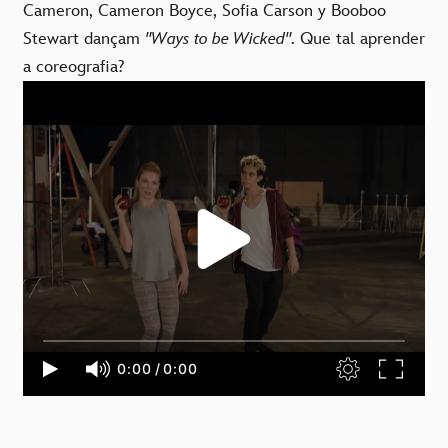
Cameron, Cameron Boyce, Sofia Carson y Booboo
Stewart dançam
"Ways to be Wicked"
. Que tal aprender
a coreografia?