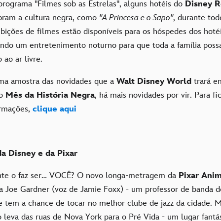
rograma "Filmes sob as Estrelas", alguns hotéis do
Disney R
bram a cultura negra, como
"A Princesa e o Sapo"
, durante to
ibições de filmes estão disponíveis para os hóspedes dos hoté
endo um entretenimento noturno para que toda a família pos
ao ar livre.
ma amostra das novidades que a
Walt Disney World
trará e
ao
Mês da História Negra
, há mais novidades por vir. Para fi
ormações,
clique aqui
da Disney e da Pixar
te o faz ser… VOCÊ? O novo longa-metragem da
Pixar Anim
ta Joe Gardner (voz de Jamie Foxx) - um professor de banda d
 tem a chance de tocar no melhor clube de jazz da cidade.
o leva das ruas de Nova York para o Pré Vida - um lugar fantá