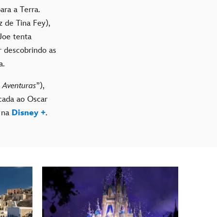
ara a Terra.
z de Tina Fey),
Joe tenta
r descobrindo as
a.
s Aventuras
”),
cada ao Oscar
l
na
Disney +
.