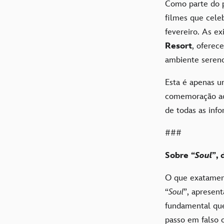
Como parte do p
filmes que cele
fevereiro. As ex
Resort
, oferec
ambiente sereno 
Esta é apenas u
comemoração 
de todas as inf
###
Sobre “
Soul
”, 
O que exatamen
“
Soul
”, apresen
fundamental que
passo em falso 