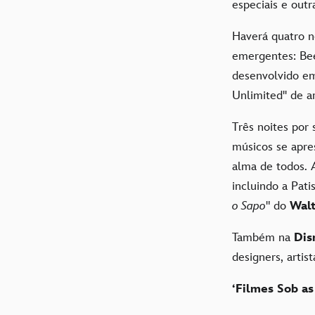
especiais e outr
Haverá quatro n
emergentes: Bee
desenvolvido e
Unlimited'' de a
Três noites por
músicos se apr
alma de todos. 
incluindo a Pati
o Sapo
" do
Walt
Também na
Dis
designers, artist
‘Filmes Sob as