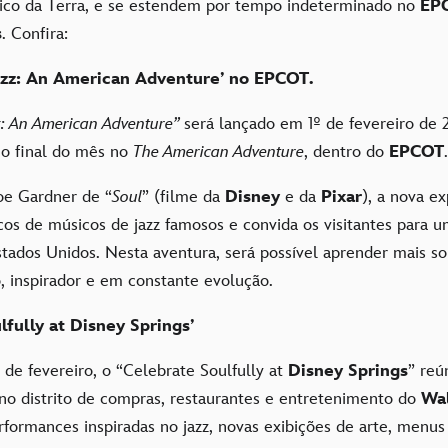
ico da Terra, e se estendem por tempo indeterminado no
EP
s
. Confira:
azz: An American Adventure’ no EPCOT.
z: An American Adventure”
será lançado em 1º de fevereiro de 
 o final do mês no
The American Adventure
, dentro do
EPCOT
.
oe Gardner de “
Soul
” (filme da
Disney
e da
Pixar
), a nova e
icos de músicos de jazz famosos e convida os visitantes para 
stados Unidos. Nesta aventura, será possível aprender mais s
o, inspirador e em constante evolução.
lfully at Disney Springs’
 de fevereiro, o “Celebrate Soulfully at
Disney Springs
” reú
s no distrito de compras, restaurantes e entretenimento do
Wal
formances inspiradas no jazz, novas exibições de arte, menu