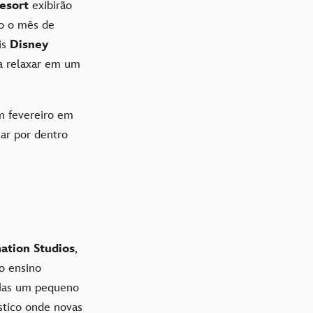
esort
exibirão
do o mês de
is
Disney
sa relaxar em um
m fevereiro em
car por dentro
ation Studios
,
o ensino
 Mas um pequeno
stico onde novas