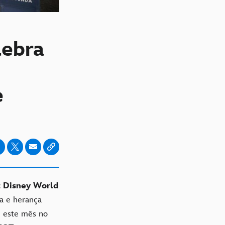
lebra
e
 Disney World
a e herança
m este mês no