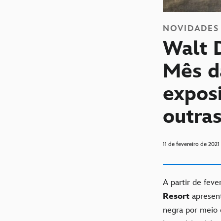
NOVIDADES
Walt 
Mês d
expos
outra
11 de fevereiro de 2021
A partir de feve
Resort
apresent
negra por meio 