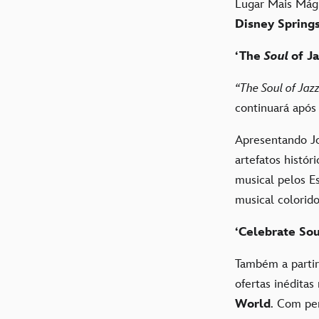
Lugar Mais Mág
Disney Spring
‘The
Soul
of J
“The Soul of Jaz
continuará após
Apresentando J
artefatos histór
musical pelos E
musical colorid
‘Celebrate Sou
Também a partir
ofertas inédita
World
. Com per