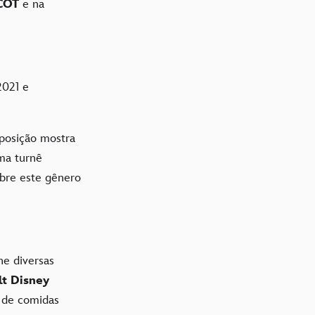
COT
e na
2021 e
xposição mostra
uma turnê
obre este gênero
ne diversas
t Disney
s de comidas