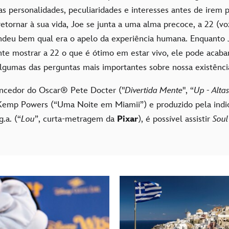
 personalidades, peculiaridades e interesses antes de irem p
tornar à sua vida, Joe se junta a uma alma precoce, a 22 (vo
deu bem qual era o apelo da experiência humana. Enquanto 
e mostrar a 22 o que é ótimo em estar vivo, ele pode acaba
algumas das perguntas mais importantes sobre nossa existênci
encedor do Oscar® Pete Docter ("
Divertida Mente
", “
Up - Alta
 Kemp Powers (“Uma Noite em Miamii”) e produzido pela indi
.a. (“
Lou
”, curta-metragem da
Pixar
), é possível assistir
Sou