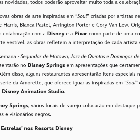
as novidades, todos poderão aproveitar muito toda a celebraç
ovas obras de arte inspiradas em “
Soul
” criadas por artistas n
 Harris, Bianca Pastel, Arrington Porter e Cory Van Lew. Or
m colaboração com a
Disney
e a
Pixar
como parte de uma co
rte vestível, as obras refletem a interpretação de cada artista 
 semana -
Segundas de Motown, Jazz de Quintas e Domingos de
esentarão no
Disney Springs
em apresentações que certament
Além disso, alguns restaurantes apresentarão itens especiais 
sserie da Amorette, que oferece iguarias inspiradas em "
Soul
" 
 Disney Animation Studio
.
ney Springs
, vários locais de varejo colocarão em destaque 
as e visionários negros.
 Estrelas’ nos Resorts Disney