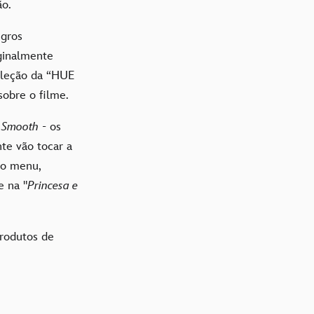
ão.
egros
iginalmente
leção da “HUE
sobre o filme.
 Smooth
- os
e vão tocar a
no menu,
e na "
Princesa e
produtos de