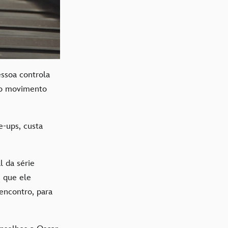
ssoa controla
o o movimento
e-ups, custa
 da série
s que ele
 encontro, para