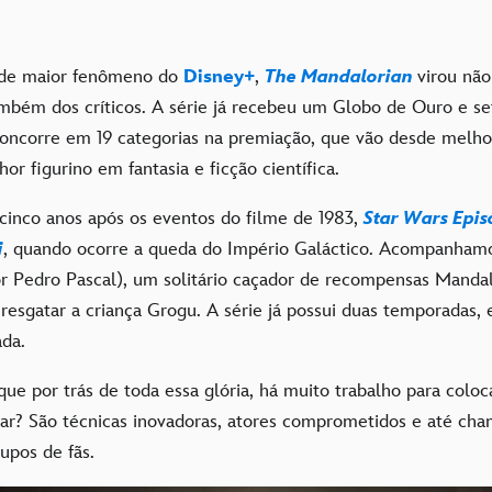
 de maior fenômeno do
Disney+
,
The Mandalorian
virou não
mbém dos críticos. A série já recebeu um Globo de Ouro e s
ncorre em 19 categorias na premiação, que vão desde melhor
or figurino em fantasia e ficção científica.
cinco anos após os eventos do filme de 1983,
Star Wars Epis
i
, quando ocorre a queda do Império Galáctico. Acompanhamo
or Pedro Pascal), um solitário caçador de recompensas Manda
resgatar a criança Grogu. A série já possui duas temporadas, 
ada.
ue por trás de toda essa glória, há muito trabalho para coloc
ar? São técnicas inovadoras, atores comprometidos e até ch
upos de fãs.