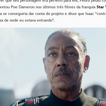
ver que seu personagem era perfeito para ele, Pedro pediu c
rpretou Poe Dameron nos últimos três filmes da franquia
Star
 se conseguiria dar conta do projeto e disse que Isaac “contr
eza de onde eu estava entrando".