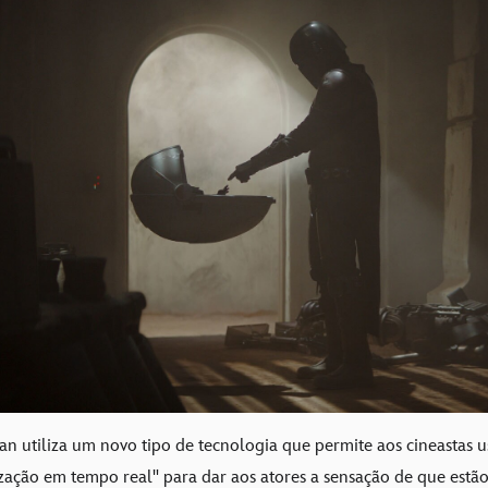
n utiliza um novo tipo de tecnologia que permite aos cineastas u
rização em tempo real" para dar aos atores a sensação de que estã