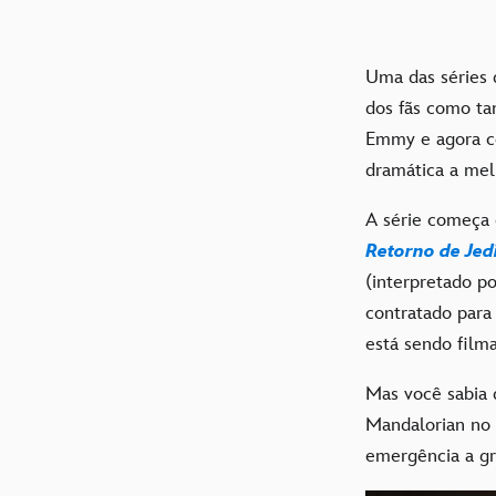
Uma das séries
dos fãs como ta
Emmy e agora co
dramática a melh
A série começa 
Retorno de Jed
(interpretado p
contratado para 
está sendo film
Mas você sabia q
Mandalorian no 
emergência a gr