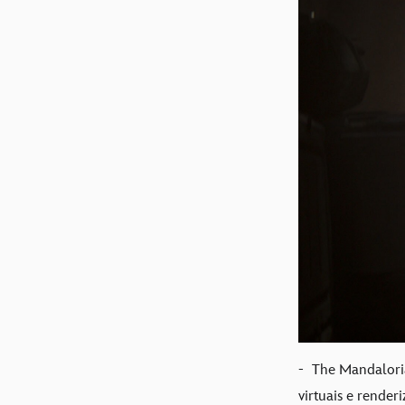
-
The Mandaloria
virtuais e rende