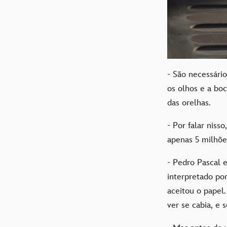
- São necessári
os olhos e a bo
das orelhas.
- Por falar niss
apenas 5 milhõe
- Pedro Pascal 
interpretado po
aceitou o papel.
ver se cabia, e 