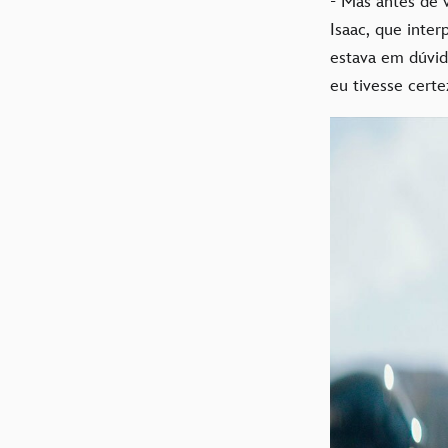
- Mas antes de 
Isaac, que inte
estava em dúvida
eu tivesse cert