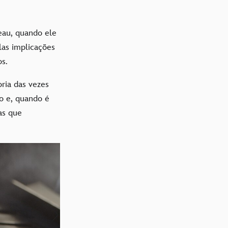
reau, quando ele
as implicações
tos.
ria das vezes
o e, quando é
as que