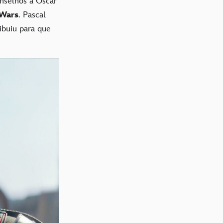
onselhos a Oscar
 Wars
. Pascal
ibuiu para que