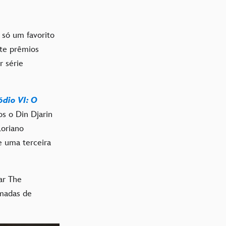
 só um favorito
ete prêmios
 série
ódio VI: O
s o Din Djarin
loriano
e uma terceira
ar The
amadas de