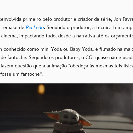
senvolvida primeiro pelo produtor e criador da série, Jon Fav
 o remake de
Rei Leão
.
Segundo o produtor, a técnica tem ampl
o cinema, impactando tudo, desde a narrativa até os orçamen
 conhecido como mini Yoda ou Baby Yoda, é filmado na maio
de fantoche. Segundo os produtores, o CGI quase não é usad
s fazem questão que a animação "obedeça às mesmas leis físic
 fosse um fantoche".