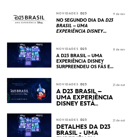
UM TERCEIRO DIA
REPLETO DE NOVIDADES
INTERNACIONAIS E
NOVIDADES
D23
9 de nov
PRODUÇÕES BRASILEIRAS
NO SEGUNDO DIA DA
D23
BRASIL – UMA
EXPERIÊNCIA DISNEY
LUCASFILM, 20TH
CENTURY E MARVEL
STUDIOS REVELARAM
NOVIDADES
D23
8 de nov
PRÉVIAS E NOVIDADES
A D23 BRASIL – UMA
DOS SEUS PRÓXIMOS
EXPERIÊNCIA DISNEY
LANÇAMENTOS
SURPREENDEU OS FÃS EM
SEU PRIMEIRO DIA COM
NOVIDADES,
APRESENTAÇÕES E
NOVIDADES
D23
21 de out
PRODUTOS EXCLUSIVOS
A D23 BRASIL –
NO TRANSAMÉRICA EXPO
UMA EXPERIÊNCIA
CENTER EM SÃO PAULO
DISNEY ESTÁ
CHEGANDO
NOVIDADES
D23
21 de out
DETALHES DA D23
BRASIL - UMA