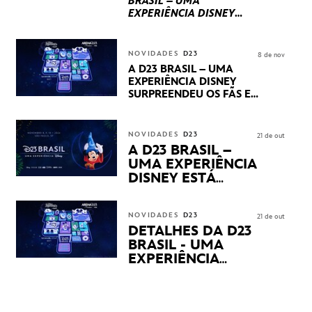
BRASIL – UMA
EXPERIÊNCIA DISNEY
LUCASFILM, 20TH
CENTURY E MARVEL
STUDIOS REVELARAM
NOVIDADES
D23
8 de nov
PRÉVIAS E NOVIDADES
A D23 BRASIL – UMA
DOS SEUS PRÓXIMOS
EXPERIÊNCIA DISNEY
LANÇAMENTOS
SURPREENDEU OS FÃS EM
SEU PRIMEIRO DIA COM
NOVIDADES,
APRESENTAÇÕES E
NOVIDADES
D23
21 de out
PRODUTOS EXCLUSIVOS
A D23 BRASIL –
NO TRANSAMÉRICA EXPO
UMA EXPERIÊNCIA
CENTER EM SÃO PAULO
DISNEY ESTÁ
CHEGANDO
NOVIDADES
D23
21 de out
DETALHES DA D23
BRASIL - UMA
EXPERIÊNCIA
DISNEY
REVELADOS