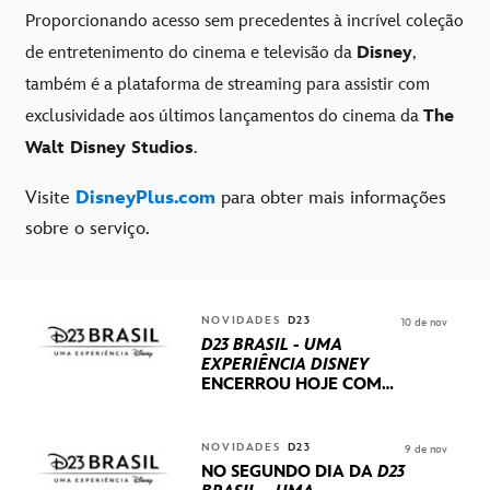
Proporcionando acesso sem precedentes à incrível coleção
de entretenimento do cinema e televisão da
Disney
,
também é a plataforma de streaming para assistir com
exclusividade aos últimos lançamentos do cinema da
The
Walt Disney Studios
.
Visite
DisneyPlus.com
para obter mais informações
sobre o serviço.
NOVIDADES
D23
10 de nov
D23 BRASIL - UMA
EXPERIÊNCIA DISNEY
ENCERROU HOJE
COM
UM TERCEIRO DIA
REPLETO DE NOVIDADES
INTERNACIONAIS E
NOVIDADES
D23
9 de nov
PRODUÇÕES BRASILEIRAS
NO SEGUNDO DIA DA
D23