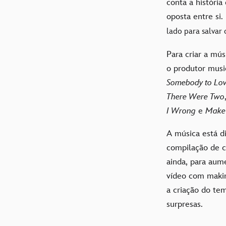
conta a históri
oposta entre si.
lado para salva
Para criar a mú
o produtor mus
Somebody to Lo
There Were Two
I Wrong
e
Make 
A música está d
compilação de 
ainda, para aum
vídeo com maki
a criação do te
surpresas.