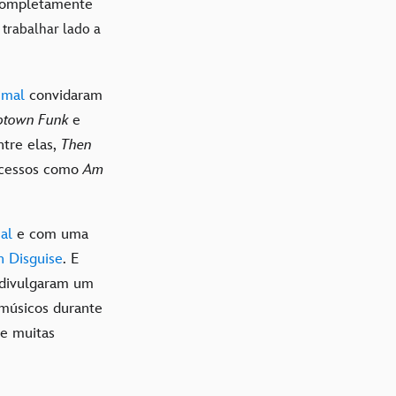
 completamente
 trabalhar lado a
imal
convidaram
ptown Funk
e
ntre elas,
Then
sucessos como
Am
al
e com uma
n Disguise
. E
 divulgaram um
 músicos durante
 e muitas