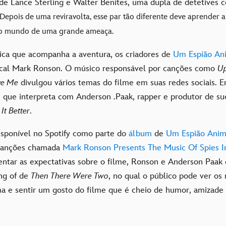
a de Lance Sterling e Walter Benites, uma dupla de detetives
Depois de uma reviravolta, esse par tão diferente deve aprender a
r o mundo de uma grande ameaça.
sica que acompanha a aventura, os criadores de
Um Espião An
ical Mark Ronson. O músico responsável por canções como
U
ve Me
divulgou vários temas do filme em suas redes sociais. E
, que interpreta com Anderson .Paak, rapper e produtor de 
It Better
.
isponível no Spotify como parte do
álbum
de
Um Espião Anim
canções chamada
Mark Ronson Presents The Music Of Spies I
entar as expectativas sobre o filme, Ronson e Anderson Paak
ng of de
Then There Were Two
, no qual o público pode ver os
ma e sentir um gosto do filme que é cheio de humor, amizade