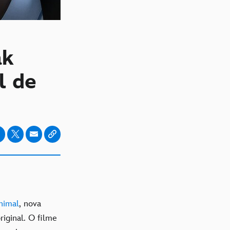
ak
l de
nimal
, nova
iginal. O filme