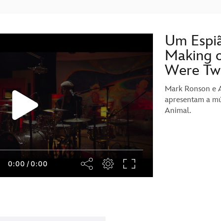
Um Espi
Making o
Were Tw
Mark Ronson e 
apresentam a mú
Animal.
0:00
/
0:00