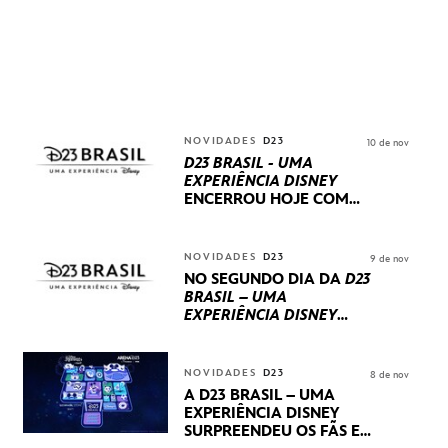
NOVIDADES
D23
10 de nov
D23 BRASIL - UMA
EXPERIÊNCIA DISNEY
ENCERROU HOJE
COM
UM TERCEIRO DIA
REPLETO DE NOVIDADES
INTERNACIONAIS E
NOVIDADES
D23
9 de nov
PRODUÇÕES BRASILEIRAS
NO SEGUNDO DIA DA
D23
BRASIL – UMA
EXPERIÊNCIA DISNEY
LUCASFILM, 20TH
CENTURY E MARVEL
STUDIOS REVELARAM
NOVIDADES
D23
8 de nov
PRÉVIAS E NOVIDADES
A D23 BRASIL – UMA
DOS SEUS PRÓXIMOS
EXPERIÊNCIA DISNEY
LANÇAMENTOS
SURPREENDEU OS FÃS EM