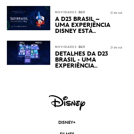
SEU PRIMEIRO DIA COM
NOVIDADES,
APRESENTAÇÕES E
NOVIDADES
D23
21 de out
PRODUTOS EXCLUSIVOS
A D23 BRASIL –
NO TRANSAMÉRICA EXPO
UMA EXPERIÊNCIA
CENTER EM SÃO PAULO
DISNEY ESTÁ
CHEGANDO
NOVIDADES
D23
21 de out
DETALHES DA D23
BRASIL - UMA
EXPERIÊNCIA
DISNEY
REVELADOS
DISNEY+