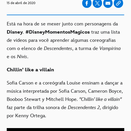
15 de abril de 2020
Está na hora de se mexer junto com personagens da
Disney
.
#DisneyMomentosMagicos
traz uma lista
de vídeos para você aprender algumas coreografias
com o elenco de
Descendentes
, a turma de
Vampirina
e os
Nivis
.
Chillin' like a villain
Sofia Carson e a coreógrafa Louise ensinam a dançar a
música interpretada por Sofia Carson, Cameron Boyce,
Booboo Stewart y Mitchell Hope.
"Chillin’ like a villain"
faz parte da trilha sonora de
Descendentes 2
, dirigido
por Kenny Ortega.