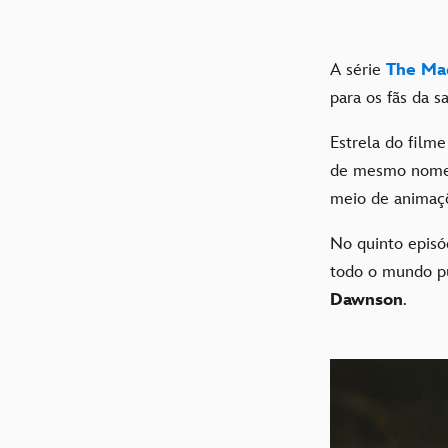
A série
The Ma
para os fãs da 
Estrela do film
de mesmo nome,
meio de animaçõ
No quinto epis
todo o mundo pu
Dawnson
.