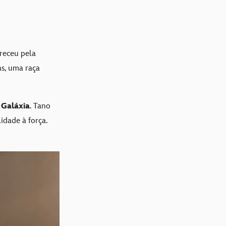
areceu pela
as, uma raça
 Galáxia
. Tano
idade à força.