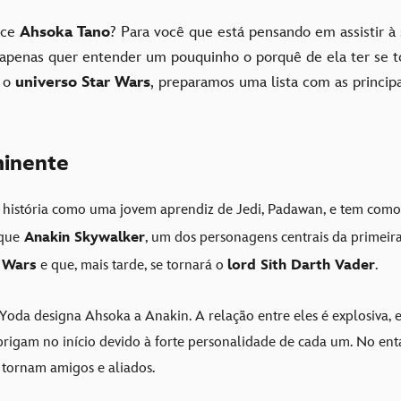
ece
Ahsoka Tano
? Para você que está pensando em assistir à 
penas quer entender um pouquinho o porquê de ela ter se t
a o
universo Star Wars
, preparamos uma lista com as principa
inente
história como uma jovem aprendiz de Jedi,
Padawan
, e tem com
que
Anakin Skywalker
, um dos personagens centrais da primeira
 Wars
e que, mais tarde, se tornará o
lord Sith Darth Vader
.
Yoda designa Ahsoka a Anakin. A relação entre eles é explosiva, e
rigam no início devido à forte personalidade de cada um. No ent
 tornam amigos e aliados.