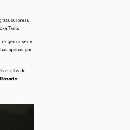
grata surpresa
soka Tano.
 origem à série
inhas apenas por
is e siths de
Rosario