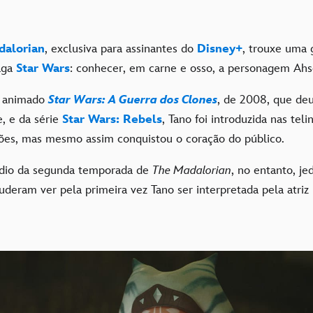
dalorian
, exclusiva para assinantes do
Disney+
, trouxe uma 
saga
Star Wars
: conhecer, em carne e osso, a personagem Ah
e animado
Star Wars: A Guerra dos Clones
, de 2008, que deu
 e da série
Star Wars: Rebels
, Tano foi introduzida nas tel
es, mas mesmo assim conquistou o coração do público.
ódio da segunda temporada de
The Madalorian
, no entanto, jed
deram ver pela primeira vez Tano ser interpretada pela atriz