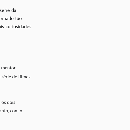
série da
ornado tão
is curiosidades
o mentor
 série de filmes
 os dois
anto, com o