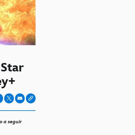
Star
ey+
o a seguir