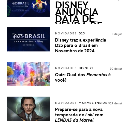
QUESTIONS)
DISNEY
ANUNCIA
DATA DE
VENDA DE
INGRESSOS
NOVIDADES
D23
11 de jan
PARA A D23
Disney traz a experiência
BRASIL -
D23 para o Brasil em
UMA
Novembro de 2024
EXPERIÊNCIA
DISNEY
NOVIDADES
DISNEY+
30 de set
Quiz: Qual dos
Elementos
é
você?
NOVIDADES
MARVEL INSIDER
29 de set
Prepare-se para a nova
temporada de
Loki
com
LENDAS da Marvel