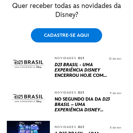
Quer receber todas as novidades da
Disney?
CADASTRE-SE AQUI
NOVIDADES
D23
10 de nov
D23 BRASIL - UMA
EXPERIÊNCIA DISNEY
ENCERROU HOJE
COM
UM TERCEIRO DIA
REPLETO DE NOVIDADES
INTERNACIONAIS E
NOVIDADES
D23
9 de nov
PRODUÇÕES BRASILEIRAS
NO SEGUNDO DIA DA
D23
BRASIL – UMA
EXPERIÊNCIA DISNEY
LUCASFILM, 20TH
CENTURY E MARVEL
STUDIOS REVELARAM
NOVIDADES
D23
8 de nov
PRÉVIAS E NOVIDADES