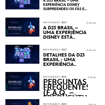
A D23 BRASIL – UMA
DOS SEUS PRÓXIMOS
EXPERIÊNCIA DISNEY
LANÇAMENTOS
SURPREENDEU OS FÃS EM
SEU PRIMEIRO DIA COM
NOVIDADES,
APRESENTAÇÕES E
NOVIDADES
D23
21 de out
PRODUTOS EXCLUSIVOS
A D23 BRASIL –
NO TRANSAMÉRICA EXPO
UMA EXPERIÊNCIA
CENTER EM SÃO PAULO
DISNEY ESTÁ
CHEGANDO
NOVIDADES
D23
21 de out
DETALHES DA D23
BRASIL - UMA
EXPERIÊNCIA
DISNEY
REVELADOS
NOVIDADES
D23
3 de jun
PERGUNTAS
FREQUENTES
(F.A.Q. –
FREQUENTLY
ASKED
NOVIDADES
D23
3 de jun