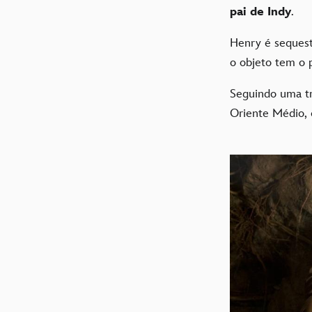
pai de Indy
.
Henry é seques
o objeto tem o
Seguindo uma tr
Oriente Médio, c