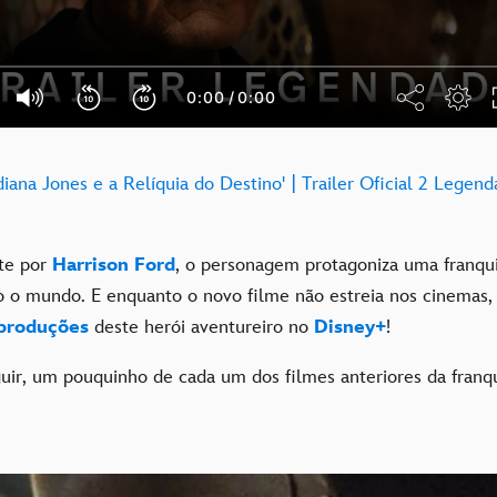
diana Jones e a Relíquia do Destino' | Trailer Oficial 2 Legen
te por
Harrison Ford
, o personagem protagoniza uma franqui
 o mundo. E enquanto o novo filme não estreia nos cinemas, 
 produções
deste herói aventureiro no
Disney+
!
uir, um pouquinho de cada um dos filmes anteriores da franq