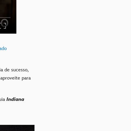
dado
a de sucesso,
aproveite para
uia
Indiana