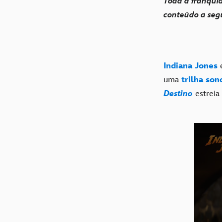
Toda a franquia
conteúdo a segu
Indiana Jones
e
uma
trilha son
Destino
estreia 