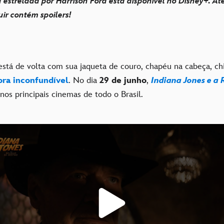
 estrelada por Harrison Ford está disponível no Disney+. At
ir contém spoilers!
stá de volta com sua jaqueta de couro, chapéu na cabeça, ch
ora inconfundível
. No dia
29 de junho
,
Indiana Jones e a 
nos principais cinemas de todo o Brasil.