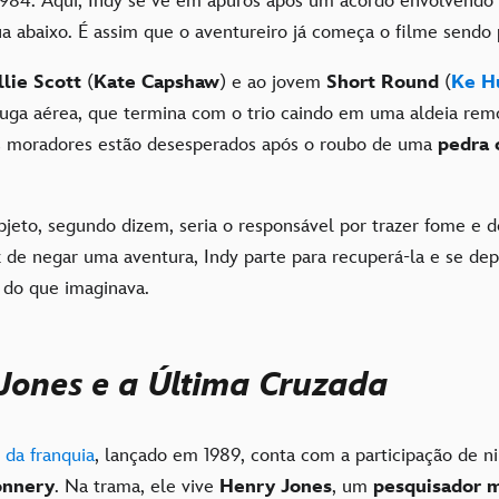
1984. Aqui, Indy se vê em apuros após um acordo envolvendo
ua abaixo. É assim que o aventureiro já começa o filme sendo
llie Scott
(
Kate Capshaw
) e ao jovem
Short Round
(
Ke H
uga aérea, que termina com o trio caindo em uma aldeia remo
s moradores estão desesperados após o roubo de uma
pedra 
bjeto, segundo dizem, seria o responsável por trazer fome e 
z de negar uma aventura, Indy parte para recuperá-la e se d
r do que imaginava.
Jones e a Última Cruzada
 da franquia
, lançado em 1989, conta com a participação de
onnery
. Na trama, ele vive
Henry Jones
, um
pesquisador m