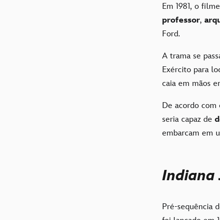
Em 1981, o film
professor
,
arq
Ford.
A trama se pas
Exército para lo
caia em mãos er
De acordo com o
seria capaz de
d
embarcam em um
Indiana 
Pré-sequência 