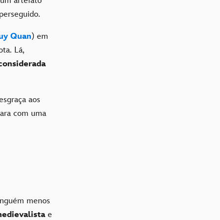
 um artefato
 perseguido.
uy Quan
) em
ta. Lá,
considerada
desgraça aos
epara com uma
 ninguém menos
edievalista
e