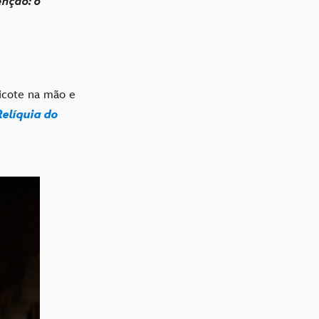
enção: o
icote na mão e
Relíquia do