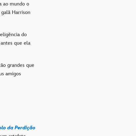
a ao mundo o
 galã Harrison
eligência do
 antes que ela
tão grandes que
eus amigos
plo da Perdição