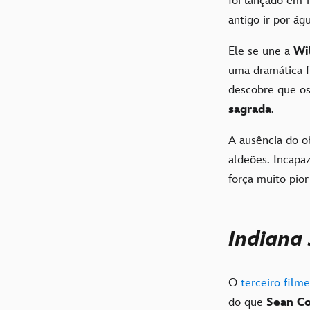
foi lançado em 
antigo ir por ág
Ele se une a
Wi
uma dramática f
descobre que o
sagrada
.
A ausência do o
aldeões. Incapa
força muito pio
Indiana 
O
terceiro filme
do que
Sean C