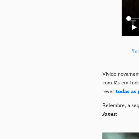
'In
Vivido novamen
com fãs em todo
rever
todas as
Relembre, a seg
Jones
: