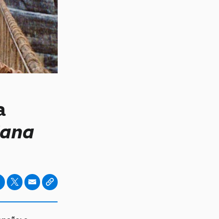
a
iana