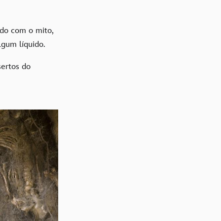
rdo com o mito,
lgum líquido.
sertos do
.