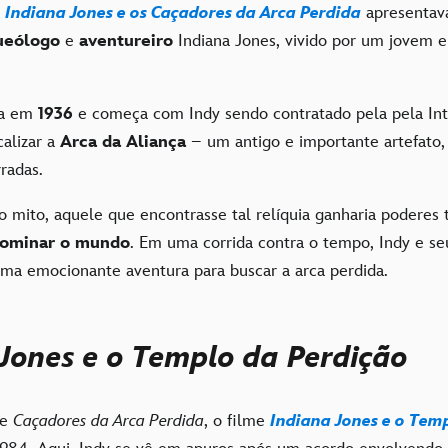
e
Indiana Jones e os Caçadores da Arca Perdida
apresentav
ueólogo
e
aventureiro
Indiana Jones, vivido por um jovem e
sa em
1936
e começa com Indy sendo contratado pela pela Int
calizar a
Arca da Aliança
– um antigo e importante artefato,
radas.
 mito, aquele que encontrasse tal relíquia ganharia poderes 
ominar o mundo
. Em uma corrida contra o tempo, Indy e s
a emocionante aventura para buscar a arca perdida.
Jones e o Templo da Perdição
de
Caçadores da Arca Perdida
, o filme
Indiana Jones e o Tem