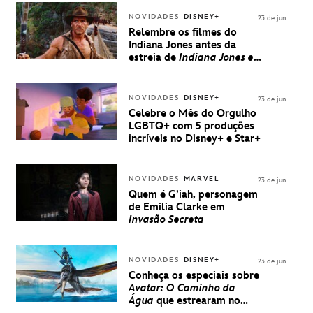
NOVIDADES
DISNEY+
23 de jun
Relembre os filmes do
Indiana Jones antes da
estreia de
Indiana Jones e
a Relíquia do Destino
NOVIDADES
DISNEY+
23 de jun
Celebre o Mês do Orgulho
LGBTQ+ com 5 produções
incríveis no Disney+ e Star+
NOVIDADES
MARVEL
23 de jun
Quem é G’iah, personagem
de Emilia Clarke em
Invasão Secreta
NOVIDADES
DISNEY+
23 de jun
Conheça os especiais sobre
Avatar: O Caminho da
Água
que estrearam no