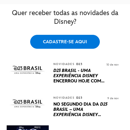
Quer receber todas as novidades da
Disney?
CADASTRE-SE AQUI
NOVIDADES
D23
10 de nov
D23 BRASIL - UMA
EXPERIÊNCIA DISNEY
ENCERROU HOJE
COM
UM TERCEIRO DIA
REPLETO DE NOVIDADES
INTERNACIONAIS E
NOVIDADES
D23
9 de nov
PRODUÇÕES BRASILEIRAS
NO SEGUNDO DIA DA
D23
BRASIL – UMA
EXPERIÊNCIA DISNEY
LUCASFILM, 20TH
CENTURY E MARVEL