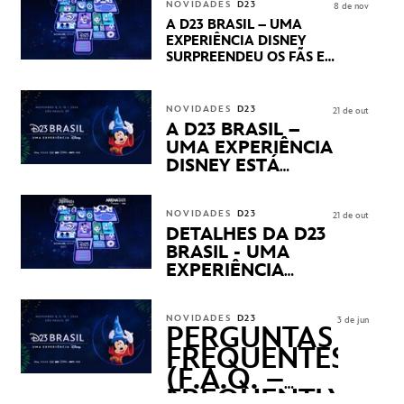
STUDIOS REVELARAM
NOVIDADES
D23
8 de nov
PRÉVIAS E NOVIDADES
A D23 BRASIL – UMA
DOS SEUS PRÓXIMOS
EXPERIÊNCIA DISNEY
LANÇAMENTOS
SURPREENDEU OS FÃS EM
SEU PRIMEIRO DIA COM
NOVIDADES,
APRESENTAÇÕES E
NOVIDADES
D23
21 de out
PRODUTOS EXCLUSIVOS
A D23 BRASIL –
NO TRANSAMÉRICA EXPO
UMA EXPERIÊNCIA
CENTER EM SÃO PAULO
DISNEY ESTÁ
CHEGANDO
NOVIDADES
D23
21 de out
DETALHES DA D23
BRASIL - UMA
EXPERIÊNCIA
DISNEY
REVELADOS
NOVIDADES
D23
3 de jun
PERGUNTAS
FREQUENTES
(F.A.Q. –
FREQUENTLY