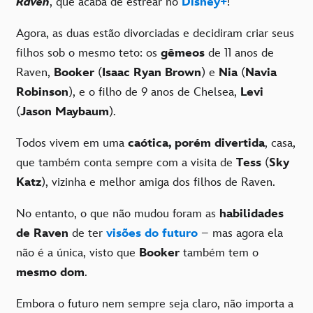
Raven
, que acaba de estrear no
Disney+
!
Agora, as duas estão divorciadas e decidiram criar seus
filhos sob o mesmo teto: os
gêmeos
de 11 anos de
Raven,
Booker
(
Isaac Ryan Brown
) e
Nia
(
Navia
Robinson
), e o filho de 9 anos de Chelsea,
Levi
(
Jason Maybaum
).
Todos vivem em uma
caótica, porém divertida
, casa,
que também conta sempre com a visita de
Tess
(
Sky
Katz
), vizinha e melhor amiga dos filhos de Raven.
No entanto, o que não mudou foram as
habilidades
de Raven
de ter
visões do futuro
– mas agora ela
não é a única, visto que
Booker
também tem o
mesmo dom
.
Embora o futuro nem sempre seja claro, não importa a