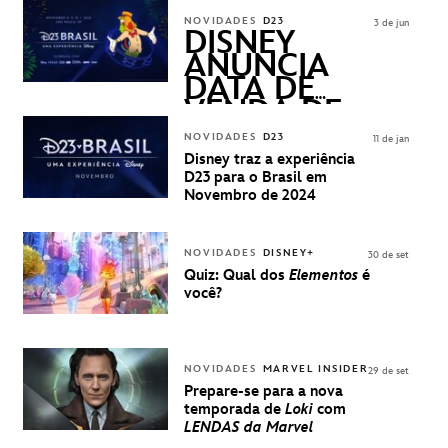
ASKED
NOVIDADES
D23
3 de jun
QUESTIONS)
DISNEY
ANUNCIA
DATA DE
VENDA DE
INGRESSOS
NOVIDADES
D23
11 de jan
PARA A D23
Disney traz a experiência
BRASIL -
D23 para o Brasil em
UMA
Novembro de 2024
EXPERIÊNCIA
DISNEY
NOVIDADES
DISNEY+
30 de set
Quiz: Qual dos
Elementos
é
você?
NOVIDADES
MARVEL INSIDER
29 de set
Prepare-se para a nova
temporada de
Loki
com
LENDAS da Marvel