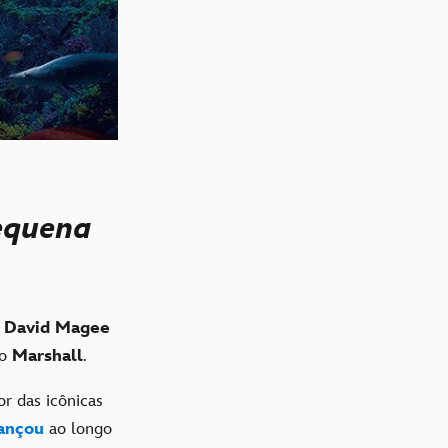
equena
e
David Magee
io
Marshall
.
or das icônicas
lançou
ao longo