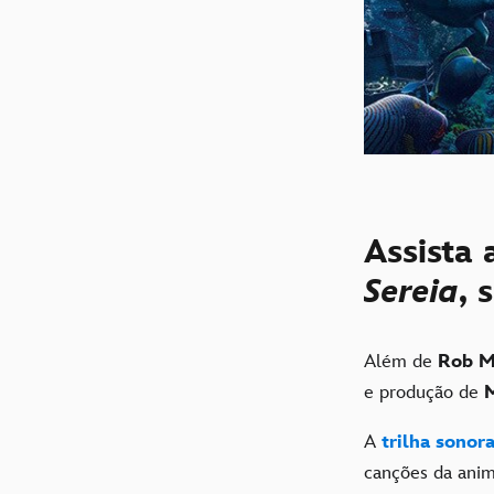
Assista
Sereia
, 
Além de
Rob M
e produção de
M
A
trilha sonor
canções da anim