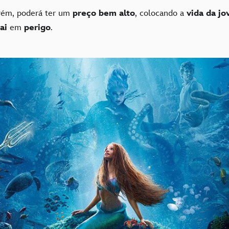
orém, poderá ter um
preço bem alto
, colocando a
vida da jo
pai
em
perigo
.