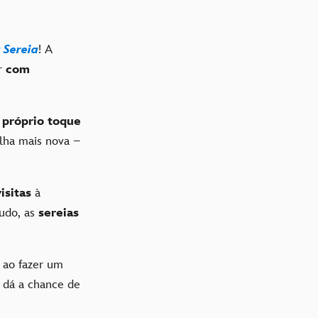
 Sereia
! A
ar
com
 próprio toque
filha mais nova –
isitas
à
tudo, as
sereias
o ao fazer um
e dá a chance de