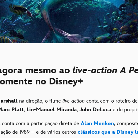
 agora mesmo ao
live-action
A P
somente no Disney+
arshall
na direção, o filme
live-action
conta com o roteiro d
arc Platt
,
Lin-Manuel Miranda
,
John DeLuca
e do própr
a
conta com a participação direta de
Alan Menken
, composit
ação de 1989 – e de vários outros
clássicos que a Disney 