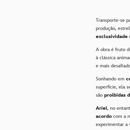
Transporte-se 
produção, estre
exclusividade
A obra é fruto d
à clássica anim
e mais desafiad
Sonhando em
c
superfície, ela
são
proibidas d
Ariel
, no entan
acordo
com a 
experimentar a 