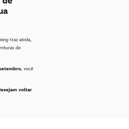
 de
ua
ming
traz ainda,
venturas do
 setembro
, você
.
esejam voltar