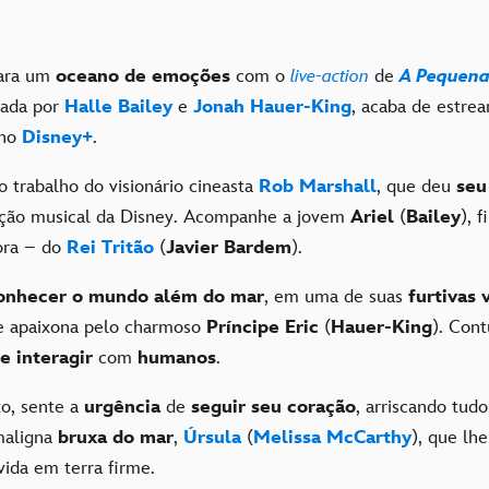
para um
oceano de emoções
com o
live-action
de
A Pequena
lada por
Halle Bailey
e
Jonah Hauer-King
, acaba de estre
no
Disney+
.
o trabalho do visionário cineasta
Rob Marshall
, que deu
seu
ação musical da Disney. Acompanhe a jovem
Ariel
(
Bailey
), 
ora – do
Rei Tritão
(
Javier Bardem
).
onhecer o mundo além do mar
, em uma de suas
furtivas v
 se apaixona pelo charmoso
Príncipe Eric
(
Hauer-King
). Con
e interagir
com
humanos
.
to, sente a
urgência
de
seguir seu coração
, arriscando tud
maligna
bruxa do mar
,
Úrsula
(
Melissa McCarthy
), que lh
vida em terra firme.