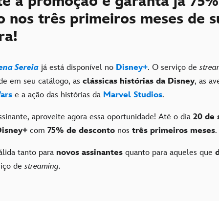
te a promoção e garanta já 75%
o nos três primeiros meses de s
ra!
ena Sereia
já está disponível no
Disney+
. O serviço de
strea
de em seu catálogo, as
clássicas histórias da Disney
, as a
ars
e a ação das histórias da
Marvel Studios
.
ssinante, aproveite agora essa oportunidade! Até o dia
20 de
Disney+
com
75% de desconto
nos
três primeiros meses
lida tanto para
novos assinantes
quanto para aqueles que
d
viço de
streaming
.