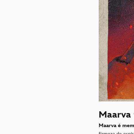
Maarva 
Maarva é memb
firmeza de espí