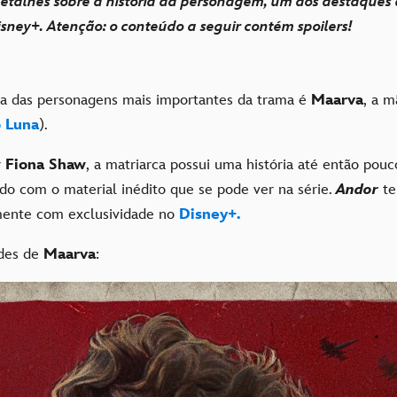
talhes sobre a história da personagem, um dos destaques d
isney+. Atenção: o conteúdo a seguir contém spoilers!
 das personagens mais importantes da trama é
Maarva
, a m
 Luna
).
r
Fiona Shaw
, a matriarca possui uma história até então pou
 com o material inédito que se pode ver na série.
Andor
te
ente com exclusividade no
Disney+.
ades de
Maarva
: