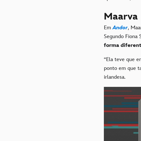
Maarva 
Em
Andor
, Maa
Segundo Fiona S
forma diferen
“Ela teve que e
ponto em que ta
irlandesa.