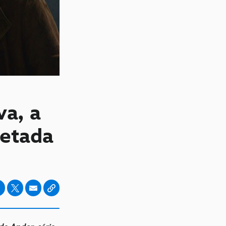
va, a
retada