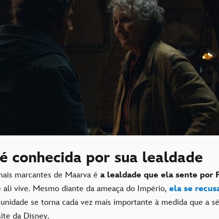
é conhecida por sua lealdade
mais marcantes de Maarva é
a lealdade que ela sente por 
ali vive. Mesmo diante da ameaça do Império,
ela se recus
unidade se torna cada vez mais importante à medida que a sé
ite da Disney.