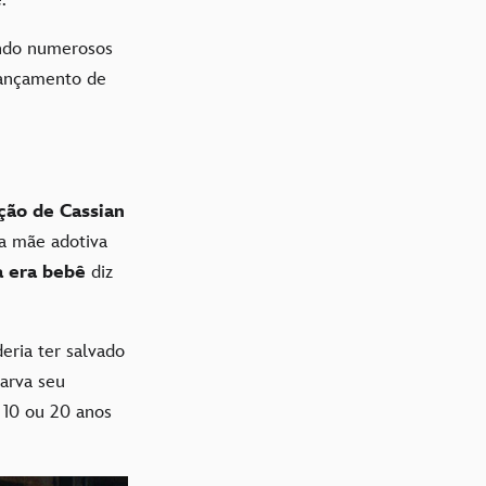
ando numerosos
lançamento de
ção de Cassian
 mãe adotiva
a era bebê
diz
ria ter salvado
arva seu
 10 ou 20 anos