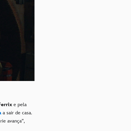
Ferrix
e pela
a
a sair de casa.
rie avança”,