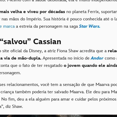
mais velha e viveu por décadas
no planeta Ferrix, suport
 nas mãos do Império. Sua história é pouco conhecida até o 
ue marca
a estreia da personagem na saga
Star Wars.
“salvou” Cassian
 site oficial da Disney, a atriz Fiona Shaw acredita que a
rela
a via de mão-dupla.
Apresentada no início de
Andor
como a
 conta que o fato de ter resgatado
o jovem quando ele aind
personagem.
es relacionamentos, você tem a sensação de que Maarva pode
a criança também poderia ter salvado Maarva. Ele deu para Ma
. No fim, deu a ela alguém para amar e cuidar pelos próximos
”, diz Shaw.