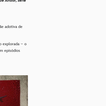
e Andor, série
ãe adotiva de
co explorada – o
m episódios