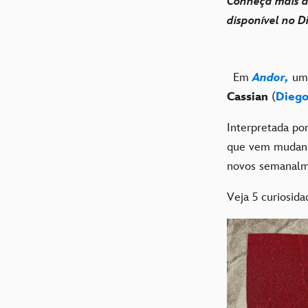
Conheça mais de
disponível no D
Em
Andor,
uma
Cassian
(
Diego
Interpretada po
que vem mudando
novos semanalm
Veja 5 curiosid