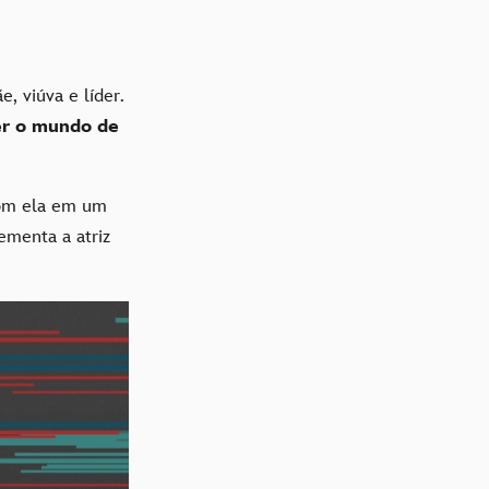
, viúva e líder.
er o mundo de
com ela em um
ementa a atriz