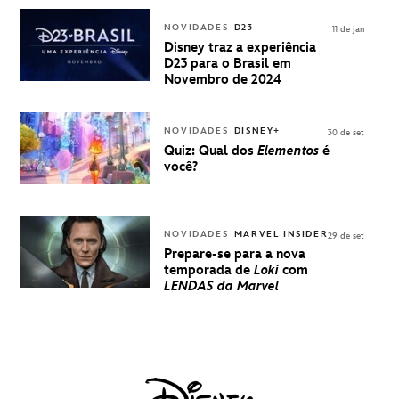
VENDA DE
INGRESSOS
NOVIDADES
D23
11 de jan
PARA A D23
Disney traz a experiência
BRASIL -
D23 para o Brasil em
UMA
Novembro de 2024
EXPERIÊNCIA
DISNEY
NOVIDADES
DISNEY+
30 de set
Quiz: Qual dos
Elementos
é
você?
NOVIDADES
MARVEL INSIDER
29 de set
Prepare-se para a nova
temporada de
Loki
com
LENDAS da Marvel