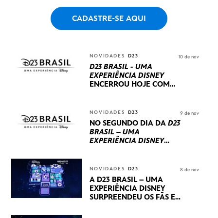
CADASTRE-SE AQUI
NOVIDADES
D23
10 de nov
D23 BRASIL - UMA
EXPERIÊNCIA DISNEY
ENCERROU HOJE
COM
UM TERCEIRO DIA
REPLETO DE NOVIDADES
INTERNACIONAIS E
NOVIDADES
D23
9 de nov
PRODUÇÕES BRASILEIRAS
NO SEGUNDO DIA DA
D23
BRASIL – UMA
EXPERIÊNCIA DISNEY
LUCASFILM, 20TH
CENTURY E MARVEL
STUDIOS REVELARAM
NOVIDADES
D23
8 de nov
PRÉVIAS E NOVIDADES
A D23 BRASIL – UMA
DOS SEUS PRÓXIMOS
EXPERIÊNCIA DISNEY
LANÇAMENTOS
SURPREENDEU OS FÃS EM
SEU PRIMEIRO DIA COM
NOVIDADES,